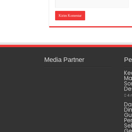
Media Partner
Pe
Ke
Ma
So
De
4 
Da
Di
Gu
Pe
Se
Ge