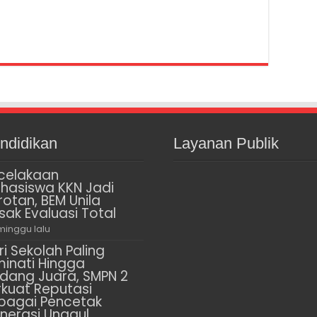
ndidikan
Layanan Publik
celakaan
hasiswa KKN Jadi
rotan, BEM Unila
sak Evaluasi Total
minggu lalu
ri Sekolah Paling
minati Hingga
dang Juara, SMPN 2
rkuat Reputasi
bagai Pencetak
nerasi Unggul