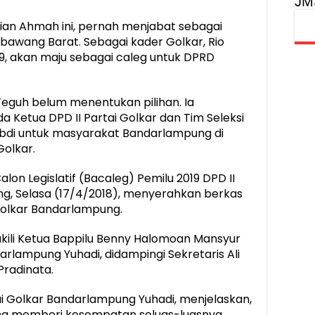
JM
fian Ahmah ini, pernah menjabat sebagai
gbawang Barat. Sebagai kader Golkar, Rio
19, akan maju sebagai caleg untuk DPRD
Teguh belum menentukan pilihan. Ia
Ketua DPD II Partai Golkar dan Tim Seleksi
gabdi untuk masyarakat Bandarlampung di
Golkar.
alon Legislatif (Bacaleg) Pemilu 2019 DPD II
g, Selasa (17/4/2018), menyerahkan berkas
olkar Bandarlampung.
kili Ketua Bappilu Benny Halomoan Mansyur
rlampung Yuhadi, didampingi Sekretaris Ali
radinata.
ai Golkar Bandarlampung Yuhadi, menjelaskan,
ng memberi kesempatan seluas-luasnya