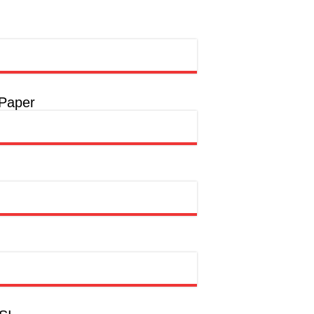
rong Pembangunan SDM Dimulai dari Desa
t
a
 Paper
a
hion Muslim