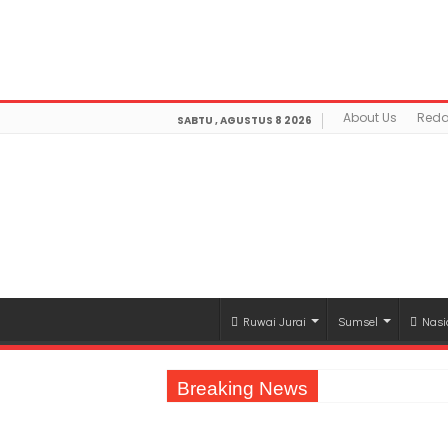
Warning
: getimagesize(https://mediamerdeka.co/wp-co
Not Found in
/home/u711060917/domains/mediamerdek
optimization/class-opengraph.php
on line
630
About Us
Reda
SABTU , AGUSTUS 8 2026
Ruwai Jurai
Sumsel
Nasi
Breaking News
Jasa Raharja Serahkan Santunan kepada A