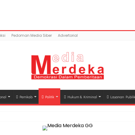
ntent/uploads/2018/04/IMG_20180417_150310.jpg): Failed
a.co/public_html/wp-content/plugins/easy-socia
ksi
Pedoman Media Siber
Advertorial
onal
Pemkab
Politik
Hukum & Kriminal
Layanan Publi
hli Waris Korban Kebakaran KM Mutiara Sentosa II