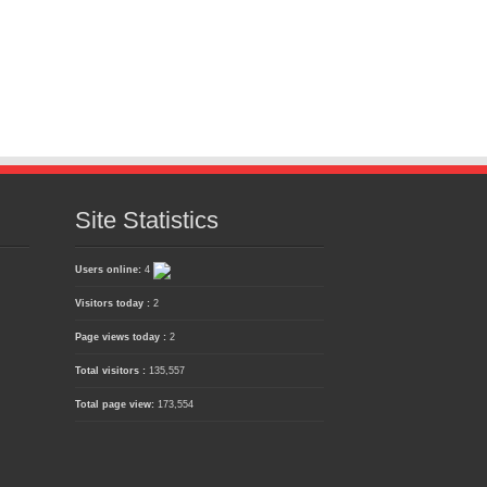
Site Statistics
Users online:
4
Visitors today :
2
Page views today :
2
Total visitors :
135,557
Total page view:
173,554