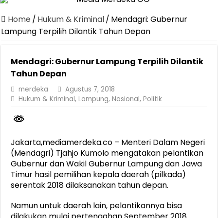
Canangkan Desa TAPIS dan Luncurkan Sekolah Lansia di Kampun
Home
/
Hukum & Kriminal
/
Mendagri: Gubernur
Pemprov Lampung Berhasil Kendalikan Inflasi, Jadi Provinsi dengan 
Lampung Terpilih Dilantik Tahun Depan
Pemprov Lampung Perkuat Pembangunan Rumah Layak Huni untuk
Mendagri: Gubernur Lampung Terpilih Dilantik
Dirut Jasa Raharja Dampingi Wamenhub Tinjau Penanganan Korban
Tahun Depan
Pastikan Pelayanan Maksimal, Direksi Jasa Raharja Tinjau Korban 
merdeka
Agustus 7, 2018
Dirut Jasa Raharja Dampingi Wamenhub Tinjau Penanganan Korban
Hukum & Kriminal
,
Lampung
,
Nasional
,
Politik
Jasa Raharja Jamin Seluruh Korban Kebakaran KM Mutiara Sentosa 
Gubernur Mirza Ajak IAI Darul Fattah Cetak SDM Adaptif Berland
Jakarta,mediamerdeka.co – Menteri Dalam Negeri
Purnama Wulan Sari Mirza Buka SiSeSa Roadshow Lampung 2026, Do
(Mendagri) Tjahjo Kumolo mengatakan pelantikan
Gubernur dan Wakil Gubernur Lampung dan Jawa
Timur hasil pemilihan kepala daerah (pilkada)
serentak 2018 dilaksanakan tahun depan.
Namun untuk daerah lain, pelantikannya bisa
dilakukan mulai pertengahan September 2018.