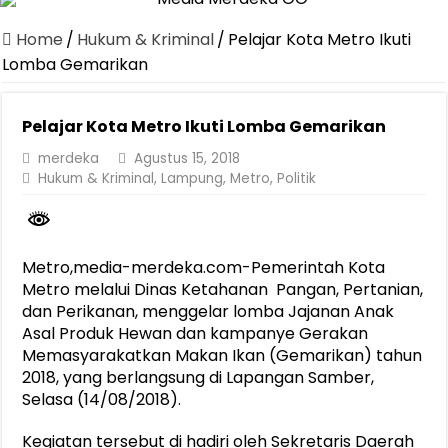
Canangkan Desa TAPIS dan Luncurkan Sekolah Lansia di Kampun
Home
/
Hukum & Kriminal
/
Pelajar Kota Metro Ikuti
Pemprov Lampung Berhasil Kendalikan Inflasi, Jadi Provinsi dengan 
Lomba Gemarikan
Pemprov Lampung Perkuat Pembangunan Rumah Layak Huni untuk
Pelajar Kota Metro Ikuti Lomba Gemarikan
Dirut Jasa Raharja Dampingi Wamenhub Tinjau Penanganan Korban
merdeka
Agustus 15, 2018
Pastikan Pelayanan Maksimal, Direksi Jasa Raharja Tinjau Korban 
Hukum & Kriminal
,
Lampung
,
Metro
,
Politik
Dirut Jasa Raharja Dampingi Wamenhub Tinjau Penanganan Korban
Jasa Raharja Jamin Seluruh Korban Kebakaran KM Mutiara Sentosa 
Gubernur Mirza Ajak IAI Darul Fattah Cetak SDM Adaptif Berland
Metro,media-merdeka.com-Pemerintah Kota
Metro melalui Dinas Ketahanan Pangan, Pertanian,
Purnama Wulan Sari Mirza Buka SiSeSa Roadshow Lampung 2026, Do
dan Perikanan, menggelar lomba Jajanan Anak
Asal Produk Hewan dan kampanye Gerakan
Memasyarakatkan Makan Ikan (Gemarikan) tahun
2018, yang berlangsung di Lapangan Samber,
Selasa (14/08/2018).
Kegiatan tersebut di hadiri oleh Sekretaris Daerah