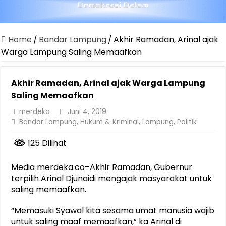
Canangkan Desa TAPIS dan Luncurkan Sekolah Lansia di Kampun
Pemprov Lampung Berhasil Kendalikan Inflasi, Jadi Provinsi dengan 
Home
/
Bandar Lampung
/
Akhir Ramadan, Arinal ajak
Pemprov Lampung Perkuat Pembangunan Rumah Layak Huni untuk
Warga Lampung Saling Memaafkan
Dirut Jasa Raharja Dampingi Wamenhub Tinjau Penanganan Korban
Akhir Ramadan, Arinal ajak Warga Lampung
Pastikan Pelayanan Maksimal, Direksi Jasa Raharja Tinjau Korban 
Saling Memaafkan
Dirut Jasa Raharja Dampingi Wamenhub Tinjau Penanganan Korban
merdeka
Juni 4, 2019
Jasa Raharja Jamin Seluruh Korban Kebakaran KM Mutiara Sentosa 
Bandar Lampung
,
Hukum & Kriminal
,
Lampung
,
Politik
Gubernur Mirza Ajak IAI Darul Fattah Cetak SDM Adaptif Berland
125 Dilihat
Purnama Wulan Sari Mirza Buka SiSeSa Roadshow Lampung 2026, Do
Media merdeka.co–Akhir Ramadan, Gubernur
terpilih Arinal Djunaidi mengajak masyarakat untuk
saling memaafkan.
“Memasuki Syawal kita sesama umat manusia wajib
untuk saling maaf memaafkan,” ka Arinal di