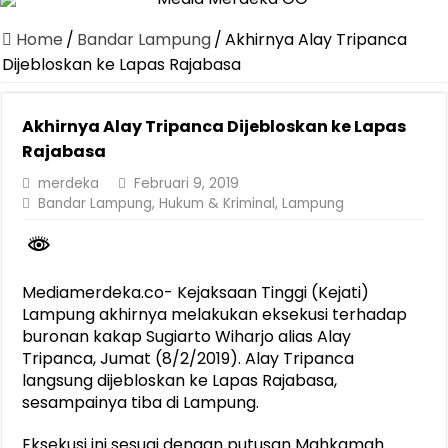
Jasa Raharja Serahkan Santunan kepada Ahli Waris Korban Kebakar
Home
/
Bandar Lampung
/
Akhirnya Alay Tripanca
Canangkan Desa TAPIS dan Luncurkan Sekolah Lansia di Kampun
Dijebloskan ke Lapas Rajabasa
Pemprov Lampung Berhasil Kendalikan Inflasi, Jadi Provinsi dengan 
Akhirnya Alay Tripanca Dijebloskan ke Lapas
Pemprov Lampung Perkuat Pembangunan Rumah Layak Huni untuk
Rajabasa
Dirut Jasa Raharja Dampingi Wamenhub Tinjau Penanganan Korban
merdeka
Februari 9, 2019
Pastikan Pelayanan Maksimal, Direksi Jasa Raharja Tinjau Korban 
Bandar Lampung
,
Hukum & Kriminal
,
Lampung
Dirut Jasa Raharja Dampingi Wamenhub Tinjau Penanganan Korban
Jasa Raharja Jamin Seluruh Korban Kebakaran KM Mutiara Sentosa 
Mediamerdeka.co- Kejaksaan Tinggi (Kejati)
Gubernur Mirza Ajak IAI Darul Fattah Cetak SDM Adaptif Berland
Lampung akhirnya melakukan eksekusi terhadap
buronan kakap Sugiarto Wiharjo alias Alay
Tripanca, Jumat (8/2/2019). Alay Tripanca
langsung dijebloskan ke Lapas Rajabasa,
sesampainya tiba di Lampung.
Eksekusi ini sesuai dengan putusan Mahkamah