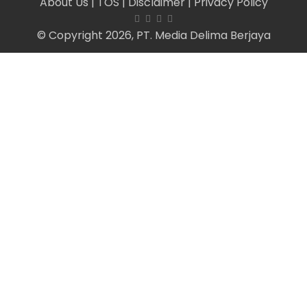
About Us
| TOS
| Disclaimer
| Privacy Policy
© Copyright 2026, PT. Media Delima Berjaya