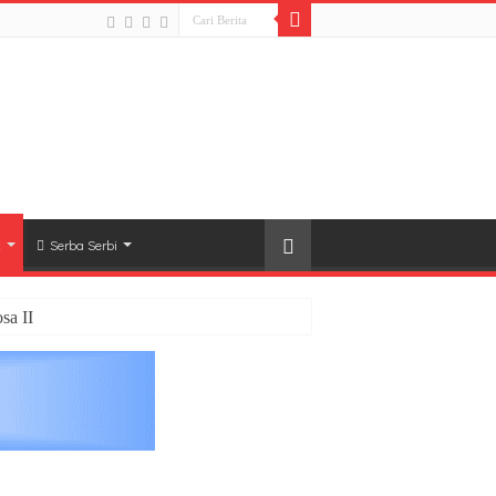
k
Serba Serbi
sa II