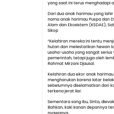
yang saat ini terus menghadapi
Dari dua anak harimau yang lahi
nama anak harimau Puspa dan Di
Alam dan Ekosistem (KSDAE), S
Sikop
“Kelahiran mereka ini tentu men
hutan dan melestarikan hewan la
usaha-usaha yang sangat serius 
pemerintah, tetapi juga oleh le
Rahmat Mirzani Djausal.
Kelahiran dua ekor anak harimau 
mengharukan karena latar belaka
sebelumnya diselamatkan dari k
terkena jerat liar.
Sementara sang ibu, Sinta, dievak
Bahkan, kaki kanan depannya t
nyawanya.