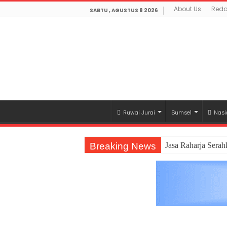
About Us
Reda
SABTU , AGUSTUS 8 2026
Ruwai Jurai
Sumsel
Nasi
Breaking News
Jasa Raharja Sera