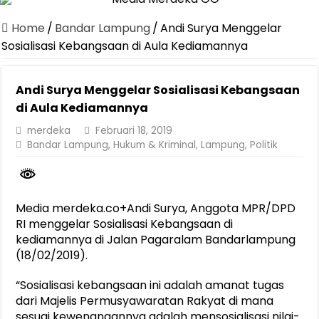
Canangkan Desa TAPIS dan Luncurkan Sekolah Lansia di Kampun
Home
/
Bandar Lampung
/
Andi Surya Menggelar
Pemprov Lampung Berhasil Kendalikan Inflasi, Jadi Provinsi dengan 
Sosialisasi Kebangsaan di Aula Kediamannya
Pemprov Lampung Perkuat Pembangunan Rumah Layak Huni untuk
Andi Surya Menggelar Sosialisasi Kebangsaan
Dirut Jasa Raharja Dampingi Wamenhub Tinjau Penanganan Korban
di Aula Kediamannya
Pastikan Pelayanan Maksimal, Direksi Jasa Raharja Tinjau Korban 
merdeka
Februari 18, 2019
Dirut Jasa Raharja Dampingi Wamenhub Tinjau Penanganan Korban
Bandar Lampung
,
Hukum & Kriminal
,
Lampung
,
Politik
Jasa Raharja Jamin Seluruh Korban Kebakaran KM Mutiara Sentosa 
Gubernur Mirza Ajak IAI Darul Fattah Cetak SDM Adaptif Berland
Media merdeka.co+Andi Surya, Anggota MPR/DPD
Purnama Wulan Sari Mirza Buka SiSeSa Roadshow Lampung 2026, Do
RI menggelar Sosialisasi Kebangsaan di
kediamannya di Jalan Pagaralam Bandarlampung
(18/02/2019).
“Sosialisasi kebangsaan ini adalah amanat tugas
dari Majelis Permusyawaratan Rakyat di mana
sesuai kewenangannya adalah mensosialisasi nilai-