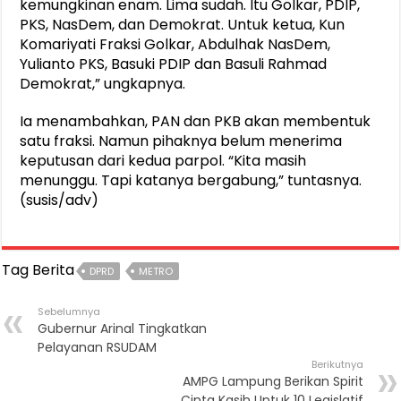
kemungkinan enam. Lima sudah. Itu Golkar, PDIP,
PKS, NasDem, dan Demokrat. Untuk ketua, Kun
Komariyati Fraksi Golkar, Abdulhak NasDem,
Yulianto PKS, Basuki PDIP dan Basuli Rahmad
Demokrat,” ungkapnya.
Ia menambahkan, PAN dan PKB akan membentuk
satu fraksi. Namun pihaknya belum menerima
keputusan dari kedua parpol. “Kita masih
menunggu. Tapi katanya bergabung,” tuntasnya.
(susis/adv)
Tag Berita
DPRD
METRO
Sebelumnya
Gubernur Arinal Tingkatkan
Pelayanan RSUDAM
Berikutnya
AMPG Lampung Berikan Spirit
Cinta Kasih Untuk 10 Legislatif