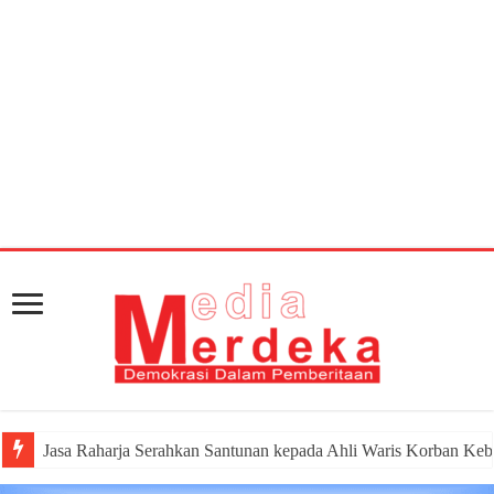
Warning
: getimagesize(https://mediamerdeka.co/wp-
content/uploads/2019/09/ac4bf67e-bd99-4aec-a247-
cdc5e4628b21-660x330.jpg): Failed to open stream:
HTTP request failed! HTTP/1.1 404 Not Found in
/home/u711060917/domains/mediamerdeka.co/pub
content/plugins/easy-social-share-
buttons3/lib/modules/social-share-
optimization/class-opengraph.php
on line
630
Jasa Raharja Serahkan Santunan kepada Ahli Waris Korban Keb