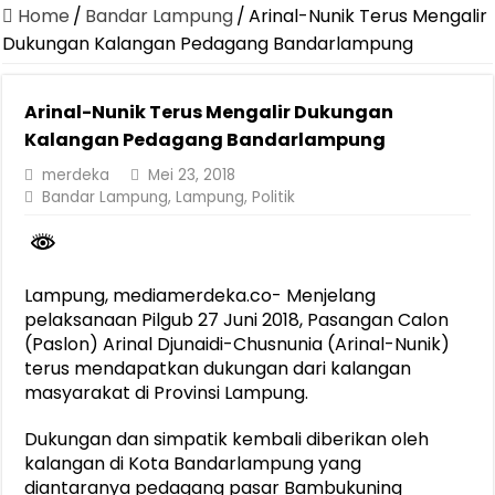
Canangkan Desa TAPIS dan Luncurkan Sekolah Lansia di Kampun
Home
/
Bandar Lampung
/
Arinal-Nunik Terus Mengalir
Pemprov Lampung Berhasil Kendalikan Inflasi, Jadi Provinsi dengan 
Dukungan Kalangan Pedagang Bandarlampung
Pemprov Lampung Perkuat Pembangunan Rumah Layak Huni untuk
Arinal-Nunik Terus Mengalir Dukungan
Dirut Jasa Raharja Dampingi Wamenhub Tinjau Penanganan Korban
Kalangan Pedagang Bandarlampung
Pastikan Pelayanan Maksimal, Direksi Jasa Raharja Tinjau Korban 
merdeka
Mei 23, 2018
Dirut Jasa Raharja Dampingi Wamenhub Tinjau Penanganan Korban
Bandar Lampung
,
Lampung
,
Politik
Jasa Raharja Jamin Seluruh Korban Kebakaran KM Mutiara Sentosa 
Gubernur Mirza Ajak IAI Darul Fattah Cetak SDM Adaptif Berland
Lampung, mediamerdeka.co- Menjelang
Purnama Wulan Sari Mirza Buka SiSeSa Roadshow Lampung 2026, Do
pelaksanaan Pilgub 27 Juni 2018, Pasangan Calon
(Paslon) Arinal Djunaidi-Chusnunia (Arinal-Nunik)
terus mendapatkan dukungan dari kalangan
masyarakat di Provinsi Lampung.
Dukungan dan simpatik kembali diberikan oleh
kalangan di Kota Bandarlampung yang
diantaranya pedagang pasar Bambukuning