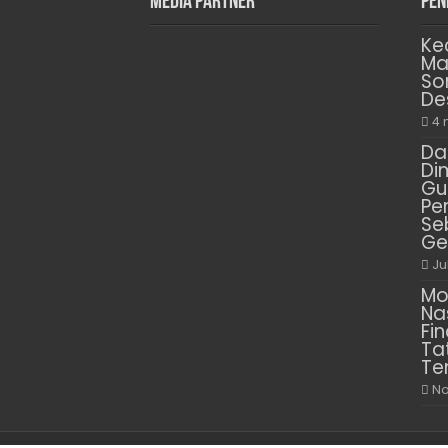
Media Partner
Pen
Ke
Ma
So
De
4 
Da
Di
Gu
Pe
Se
Ge
Ju
Mo
Na
Fin
Ta
Te
No