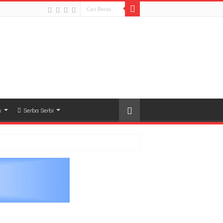
k
Serba Serbi