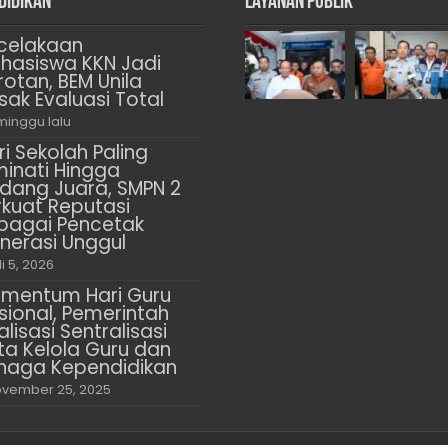
didikan
Layanan Publik
celakaan
hasiswa KKN Jadi
rotan, BEM Unila
sak Evaluasi Total
minggu lalu
ri Sekolah Paling
minati Hingga
dang Juara, SMPN 2
rkuat Reputasi
bagai Pencetak
nerasi Unggul
li 5, 2026
mentum Hari Guru
sional, Pemerintah
alisasi Sentralisasi
ta Kelola Guru dan
naga Kependidikan
vember 25, 2025