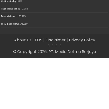
Visitors today :
852
Page views today :
1,052
Total visitors :
138,265
Total page view:
176,880
About Us
| TOS
| Disclaimer
| Privacy Policy
© Copyright 2026, PT. Media Delima Berjaya