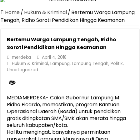
Jasa Raharja Serahkan Santunan kepada Ahli Waris Korban Kebakar
Home
/
Hukum & Kriminal
/
Bertemu Warga Lampung
Canangkan Desa TAPIS dan Luncurkan Sekolah Lansia di Kampun
Tengah, Ridho Soroti Pendidikan Hingga Keamanan
Pemprov Lampung Berhasil Kendalikan Inflasi, Jadi Provinsi dengan 
Bertemu Warga Lampung Tengah, Ridho
Pemprov Lampung Perkuat Pembangunan Rumah Layak Huni untuk
Soroti Pendidikan Hingga Keamanan
Dirut Jasa Raharja Dampingi Wamenhub Tinjau Penanganan Korban
merdeka
April 4, 2018
Pastikan Pelayanan Maksimal, Direksi Jasa Raharja Tinjau Korban 
Hukum & Kriminal
,
Lampung
,
Lampung Tengah
,
Politik
,
Uncategorized
Dirut Jasa Raharja Dampingi Wamenhub Tinjau Penanganan Korban
Jasa Raharja Jamin Seluruh Korban Kebakaran KM Mutiara Sentosa 
Gubernur Mirza Ajak IAI Darul Fattah Cetak SDM Adaptif Berland
MEDIAMERDEKA- Calon Gubernur Lampung M
Ridho Ficardo, memastikan, program Bantuan
Operasional Daerah (Bosda) untuk pendidikan
gratis ditingkatan SMA/SMK akan merata hingga
seluruh kabupaten/kota.
Hal itu mengingat, banyaknya permintaan
masyarakat Lampung, khususnya di Desa