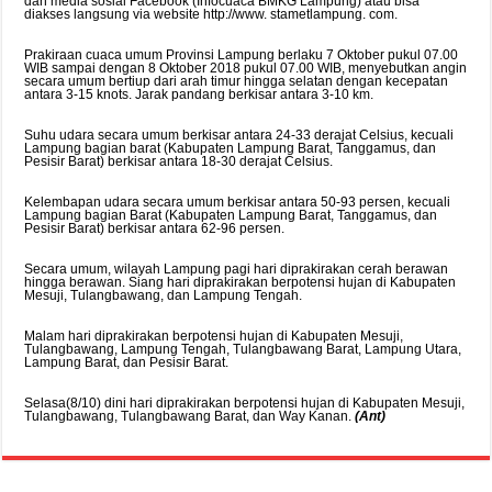
dan media sosial Facebook (Infocuaca BMKG Lampung) atau bisa
diakses langsung via website http://www. stametlampung. com.
Prakiraan cuaca umum Provinsi Lampung berlaku 7 Oktober pukul 07.00
WIB sampai dengan 8 Oktober 2018 pukul 07.00 WIB, menyebutkan angin
secara umum bertiup dari arah timur hingga selatan dengan kecepatan
antara 3-15 knots. Jarak pandang berkisar antara 3-10 km.
Suhu udara secara umum berkisar antara 24-33 derajat Celsius, kecuali
Lampung bagian barat (Kabupaten Lampung Barat, Tanggamus, dan
Pesisir Barat) berkisar antara 18-30 derajat Celsius.
Kelembapan udara secara umum berkisar antara 50-93 persen, kecuali
Lampung bagian Barat (Kabupaten Lampung Barat, Tanggamus, dan
Pesisir Barat) berkisar antara 62-96 persen.
Secara umum, wilayah Lampung pagi hari diprakirakan cerah berawan
hingga berawan. Siang hari diprakirakan berpotensi hujan di Kabupaten
Mesuji, Tulangbawang, dan Lampung Tengah.
Malam hari diprakirakan berpotensi hujan di Kabupaten Mesuji,
Tulangbawang, Lampung Tengah, Tulangbawang Barat, Lampung Utara,
Lampung Barat, dan Pesisir Barat.
Selasa(8/10) dini hari diprakirakan berpotensi hujan di Kabupaten Mesuji,
Tulangbawang, Tulangbawang Barat, dan Way Kanan.
(Ant)