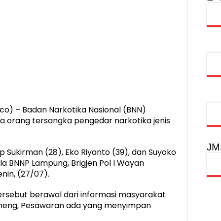
injau Penanganan Korban KM Mutiara Sentosa II di RS PHC Surabay
aran KM Mutiara Sentosa II di Perairan Sumenep
tak SDM Adaptif Berlandaskan Nilai Agama
oadshow Lampung 2026, Dorong Kolaborasi Industri Kreatif dan Fas
o) – Badan Narkotika Nasional (BNN)
 orang tersangka pengedar narkotika jenis
JM
p Sukirman (28), Eko Riyanto (39), dan Suyoko
a BNNP Lampung, Brigjen Pol I Wayan
nin, (27/07).
rsebut berawal dari informasi masyarakat
neneng, Pesawaran ada yang menyimpan