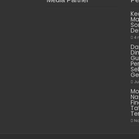
Ke
Ma
So
De
4 
Da
Di
Gu
Pe
Se
Ge
Ju
Mo
Na
Fin
Ta
Te
No