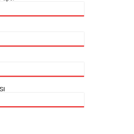
a
hion Muslim
SI