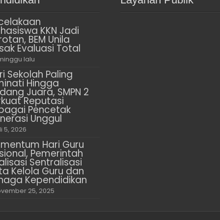
celakaan
hasiswa KKN Jadi
rotan, BEM Unila
sak Evaluasi Total
minggu lalu
ri Sekolah Paling
minati Hingga
dang Juara, SMPN 2
rkuat Reputasi
bagai Pencetak
nerasi Unggul
li 5, 2026
mentum Hari Guru
sional, Pemerintah
alisasi Sentralisasi
ta Kelola Guru dan
naga Kependidikan
vember 25, 2025