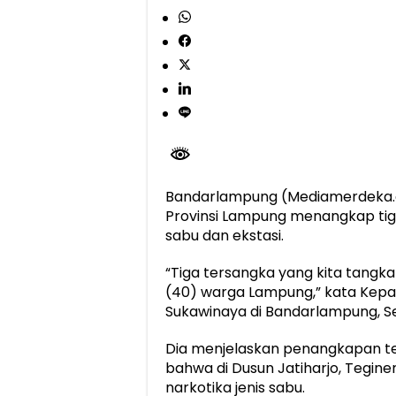
Dirut Jasa Raharja Dampingi Wamenhub T
Jasa Raharja Jamin Seluruh Korban Kebak
Gubernur Mirza Ajak IAI Darul Fattah Ce
Purnama Wulan Sari Mirza Buka SiSeSa R
Bandarlampung (Mediamerdeka.c
Provinsi Lampung menangkap tiga
sabu dan ekstasi.
“Tiga tersangka yang kita tangka
(40) warga Lampung,” kata Kepal
Sukawinaya di Bandarlampung, Se
Dia menjelaskan penangkapan te
bahwa di Dusun Jatiharjo, Tegi
narkotika jenis sabu.