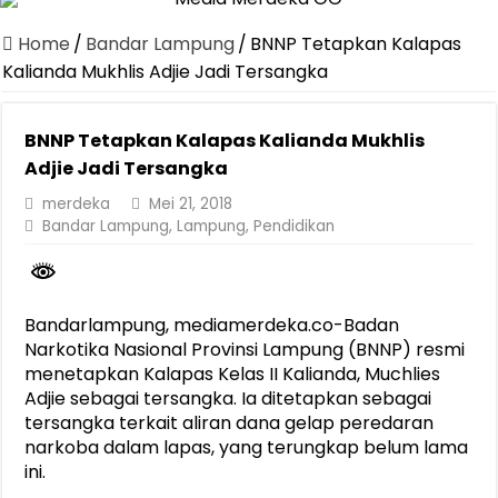
Canangkan Desa TAPIS dan Luncurkan Sekolah Lansia di Kampun
Home
/
Bandar Lampung
/
BNNP Tetapkan Kalapas
Pemprov Lampung Berhasil Kendalikan Inflasi, Jadi Provinsi dengan 
Kalianda Mukhlis Adjie Jadi Tersangka
Pemprov Lampung Perkuat Pembangunan Rumah Layak Huni untuk
BNNP Tetapkan Kalapas Kalianda Mukhlis
Dirut Jasa Raharja Dampingi Wamenhub Tinjau Penanganan Korban
Adjie Jadi Tersangka
Pastikan Pelayanan Maksimal, Direksi Jasa Raharja Tinjau Korban 
merdeka
Mei 21, 2018
Dirut Jasa Raharja Dampingi Wamenhub Tinjau Penanganan Korban
Bandar Lampung
,
Lampung
,
Pendidikan
Jasa Raharja Jamin Seluruh Korban Kebakaran KM Mutiara Sentosa 
Gubernur Mirza Ajak IAI Darul Fattah Cetak SDM Adaptif Berland
Bandarlampung, mediamerdeka.co-Badan
Purnama Wulan Sari Mirza Buka SiSeSa Roadshow Lampung 2026, Do
Narkotika Nasional Provinsi Lampung (BNNP) resmi
menetapkan Kalapas Kelas II Kalianda, Muchlies
Adjie sebagai tersangka. Ia ditetapkan sebagai
tersangka terkait aliran dana gelap peredaran
narkoba dalam lapas, yang terungkap belum lama
ini.