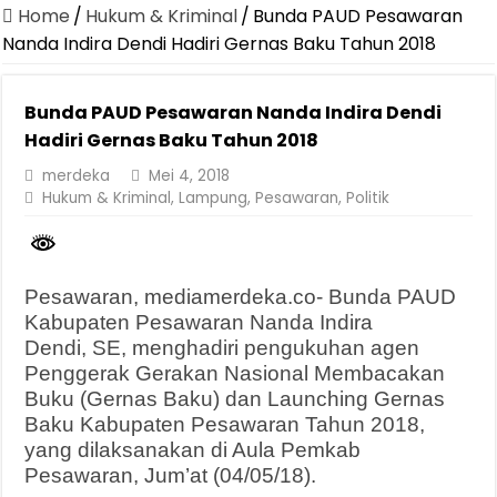
Canangkan Desa TAPIS dan Luncurkan Sekolah Lansia di Kampun
Home
/
Hukum & Kriminal
/
Bunda PAUD Pesawaran
Pemprov Lampung Berhasil Kendalikan Inflasi, Jadi Provinsi dengan 
Nanda Indira Dendi Hadiri Gernas Baku Tahun 2018
Pemprov Lampung Perkuat Pembangunan Rumah Layak Huni untuk
Bunda PAUD Pesawaran Nanda Indira Dendi
Dirut Jasa Raharja Dampingi Wamenhub Tinjau Penanganan Korban
Hadiri Gernas Baku Tahun 2018
Pastikan Pelayanan Maksimal, Direksi Jasa Raharja Tinjau Korban 
merdeka
Mei 4, 2018
Dirut Jasa Raharja Dampingi Wamenhub Tinjau Penanganan Korban
Hukum & Kriminal
,
Lampung
,
Pesawaran
,
Politik
Jasa Raharja Jamin Seluruh Korban Kebakaran KM Mutiara Sentosa 
Gubernur Mirza Ajak IAI Darul Fattah Cetak SDM Adaptif Berland
Pesawaran, mediamerdeka.co- Bunda PAUD
Purnama Wulan Sari Mirza Buka SiSeSa Roadshow Lampung 2026, Do
Kabupaten Pesawaran Nanda Indira
Dendi, SE, menghadiri pengukuhan agen
Penggerak Gerakan Nasional Membacakan
Buku (Gernas Baku) dan Launching Gernas
Baku Kabupaten Pesawaran Tahun 2018,
yang dilaksanakan di Aula Pemkab
Pesawaran, Jum’at (04/05/18).