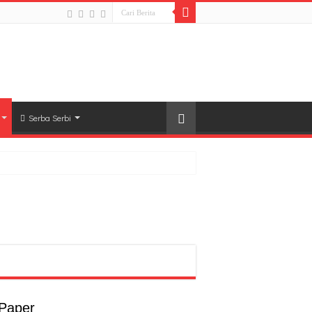
Serba Serbi
rong Pembangunan SDM Dimulai dari Desa
t
a
 Paper