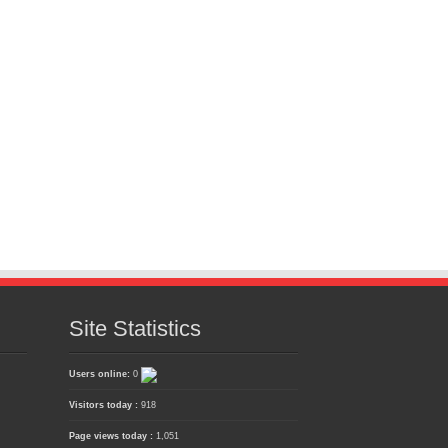
Site Statistics
Users online:
0
Visitors today :
918
Page views today :
1,051