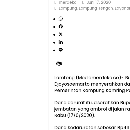
merdeka
Juni 17, 2020
Dirut Jasa Raharja Dampingi Wamenhub T
Lampung
,
Lampung Tengah
,
Layanan
Jasa Raharja Jamin Seluruh Korban Kebak
Gubernur Mirza Ajak IAI Darul Fattah Ce
Purnama Wulan Sari Mirza Buka SiSeSa R
Lamteng (Mediamerdeka.co)- B
Djoyosoemarto menyerahkan dan
Pemerintah Kampung Komring Pu
Dana darurat itu, diserahkan Bu
jembatan yang ambrol di jalan r
Rabu (17/6/2020).
Dana kedaruratan sebesar Rp411