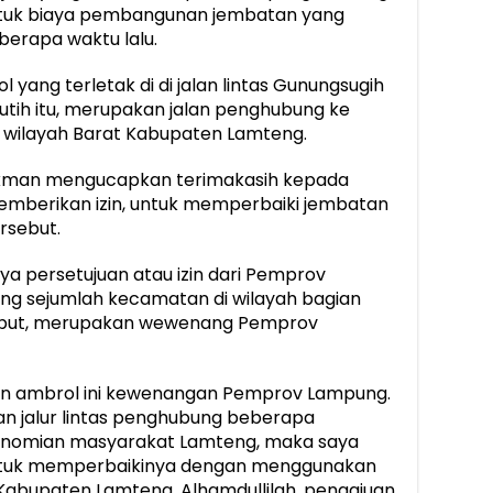
 untuk biaya pembangunan jembatan yang
eberapa waktu lalu.
 yang terletak di di jalan lintas Gunungsugih
tih itu, merupakan jalan penghubung ke
 wilayah Barat Kabupaten Lamteng.
ekman mengucapkan terimakasih kepada
mberikan izin, untuk memperbaiki jembatan
rsebut.
a persetujuan atau izin dari Pemprov
ng sejumlah kecamatan di wilayah bagian
ebut, merupakan wewenang Pemprov
an ambrol ini kewenangan Pemprov Lampung.
an jalur lintas penghubung beberapa
konomian masyarakat Lamteng, maka saya
untuk memperbaikinya dengan menggunakan
abupaten Lamteng. Alhamdullilah, pengajuan