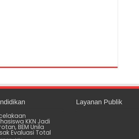
ndidikan
Layanan Publik
celakaan
hasiswa KKN Jadi
rotan, BEM Unila
sak Evaluasi Total