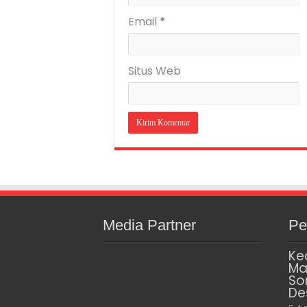
Email
*
Situs Web
Media Partner
Pe
Ke
Ma
So
De