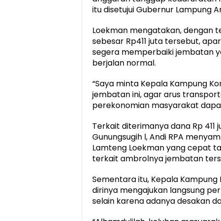
itu disetujui Gubernur Lampung Ari
Loekman mengatakan, dengan te
sebesar Rp411 juta tersebut, ap
segera memperbaiki jembatan yan
berjalan normal.
“Saya minta Kepala Kampung Kom
jembatan ini, agar arus transport
perekonomian masyarakat dapat b
Terkait diterimanya dana Rp 411 
Gunungsugih l, Andi RPA menyam
Lamteng Loekman yang cepat t
terkait ambrolnya jembatan ters
Sementara itu, Kepala Kampung 
dirinya mengajukan langsung p
selain karena adanya desakan d