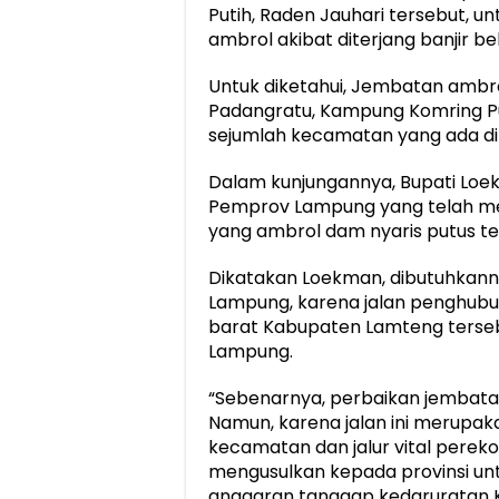
Putih, Raden Jauhari tersebut,
ambrol akibat diterjang banjir b
Untuk diketahui, Jembatan ambrol
Padangratu, Kampung Komring Pu
sejumlah kecamatan yang ada di
Dalam kunjungannya, Bupati Lo
Pemprov Lampung yang telah me
yang ambrol dam nyaris putus te
Dikatakan Loekman, dibutuhkanny
Lampung, karena jalan penghubu
barat Kabupaten Lamteng ters
Lampung.
“Sebenarnya, perbaikan jembat
Namun, karena jalan ini merupak
kecamatan dan jalur vital pere
mengusulkan kepada provinsi 
anggaran tanggap kedaruratan K