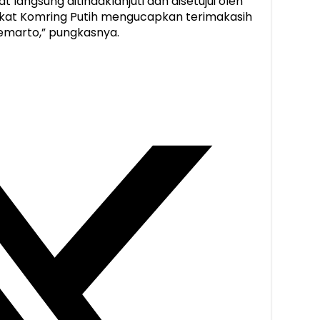
 langsung ditindaklanjuti dan disetujui oleh
kat Komring Putih mengucapkan terimakasih
emarto,” pungkasnya.