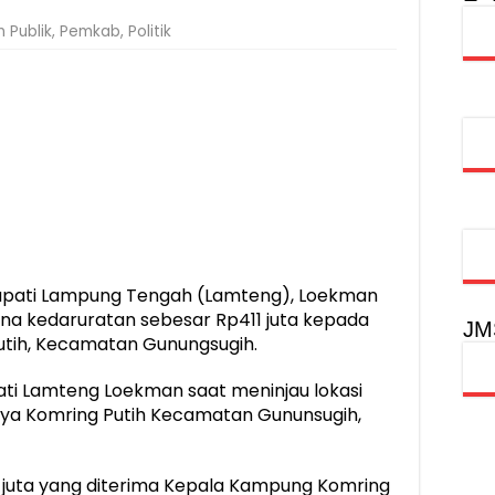
injau Penanganan Korban KM Mutiara Sentosa II di RS PHC Surabay
 Publik
,
Pemkab
,
Politik
aran KM Mutiara Sentosa II di Perairan Sumenep
tak SDM Adaptif Berlandaskan Nilai Agama
oadshow Lampung 2026, Dorong Kolaborasi Industri Kreatif dan Fas
upati Lampung Tengah (Lamteng), Loekman
a kedaruratan sebesar Rp411 juta kepada
JM
tih, Kecamatan Gunungsugih.
pati Lamteng Loekman saat meninjau lokasi
aya Komring Putih Kecamatan Gununsugih,
 juta yang diterima Kepala Kampung Komring