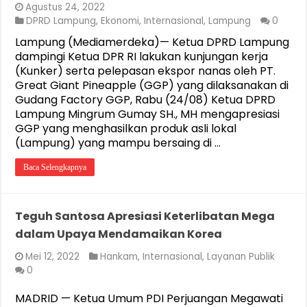
Agustus 24, 2022
DPRD Lampung
,
Ekonomi
,
Internasional
,
Lampung
0
Lampung (Mediamerdeka)— Ketua DPRD Lampung
dampingi Ketua DPR RI lakukan kunjungan kerja
(Kunker) serta pelepasan ekspor nanas oleh PT.
Great Giant Pineapple (GGP) yang dilaksanakan di
Gudang Factory GGP, Rabu (24/08) Ketua DPRD
Lampung Mingrum Gumay SH., MH mengapresiasi
GGP yang menghasilkan produk asli lokal
(Lampung) yang mampu bersaing di …
Baca Selengkapnya
Teguh Santosa Apresiasi Keterlibatan Mega
dalam Upaya Mendamaikan Korea
Mei 12, 2022
Hankam
,
Internasional
,
Layanan Publik
0
MADRID — Ketua Umum PDI Perjuangan Megawati