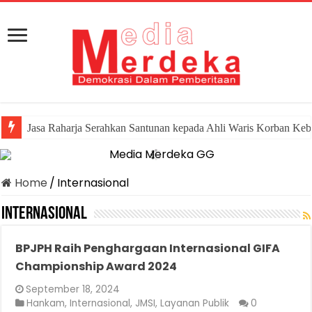
Jasa Raharja Serahkan Santunan kepada Ahli Waris Korban Keb
Canangkan Desa TAPIS dan Luncurkan Sekolah Lansia di Ka
Home
/
Internasional
Internasional
BPJPH Raih Penghargaan Internasional GIFA
Championship Award 2024
September 18, 2024
Hankam
,
Internasional
,
JMSI
,
Layanan Publik
0