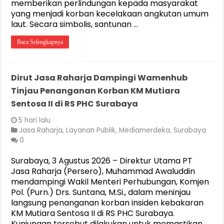
memberikan perlindungan kepada masyarakat
yang menjadi korban kecelakaan angkutan umum
laut. Secara simbolis, santunan …
Baca Selengkapnya
Dirut Jasa Raharja Dampingi Wamenhub
Tinjau Penanganan Korban KM Mutiara
Sentosa II di RS PHC Surabaya
5 hari lalu
Jasa Raharja
,
Layanan Publik
,
Mediamerdeka
,
Surabaya
0
Surabaya, 3 Agustus 2026 – Direktur Utama PT
Jasa Raharja (Persero), Muhammad Awaluddin
mendampingi Wakil Menteri Perhubungan, Komjen
Pol. (Purn.) Drs. Suntana, M.Si., dalam meninjau
langsung penanganan korban insiden kebakaran
KM Mutiara Sentosa II di RS PHC Surabaya.
Kunjungan tersebut dilakukan untuk memastikan