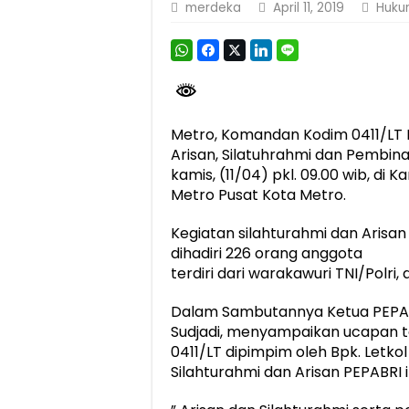
merdeka
April 11, 2019
Huku
Dirut Jasa Raharja Dampingi Wamenhub T
Jasa Raharja Jamin Seluruh Korban Kebak
Gubernur Mirza Ajak IAI Darul Fattah Ce
Purnama Wulan Sari Mirza Buka SiSeSa R
Metro, Komandan Kodim 0411/LT Le
Arisan, Silatuhrahmi dan Pembin
kamis, (11/04) pkl. 09.00 wib, di
Metro Pusat Kota Metro.
Kegiatan silahturahmi dan Arisa
dihadiri 226 orang anggota
terdiri dari warakawuri TNI/Polri, 
Dalam Sambutannya Ketua PEPABR
Sudjadi, menyampaikan ucapan t
0411/LT dipimpim oleh Bpk. Letkol 
Silahturahmi dan Arisan PEPABRI in