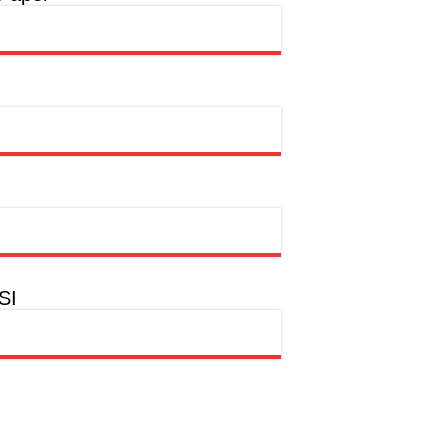
a
hion Muslim
SI