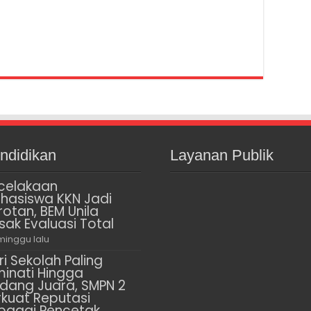
ndidikan
Layanan Publik
celakaan
hasiswa KKN Jadi
rotan, BEM Unila
sak Evaluasi Total
minggu lalu
ri Sekolah Paling
minati Hingga
dang Juara, SMPN 2
rkuat Reputasi
bagai Pencetak