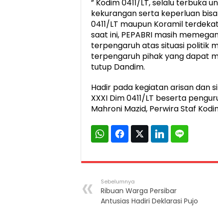
” Kodim 0411/LT, selalu terbuka u
kekurangan serta keperluan bisa
0411/LT maupun Koramil terdekat
saat ini, PEPABRI masih memegang
terpengaruh atas situasi politik 
terpengaruh pihak yang dapat m
tutup Dandim.
Hadir pada kegiatan arisan dan s
XXXI Dim 0411/LT beserta pengur
Mahroni Mazid, Perwira Staf Kodi
Sebelumnya
Ribuan Warga Persibar
Antusias Hadiri Deklarasi Pujo