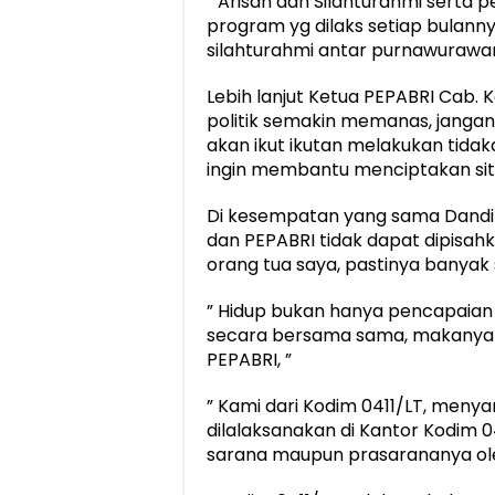
” Arisan dan Silahturahmi sert
program yg dilaks setiap bulanny
silahturahmi antar purnawurawan
Lebih lanjut Ketua PEPABRI Cab. K
politik semakin memanas, jangan
akan ikut ikutan melakukan tid
ingin membantu menciptakan situ
Di kesempatan yang sama Dandim
dan PEPABRI tidak dapat dipisah
orang tua saya, pastinya banyak 
” Hidup bukan hanya pencapaian 
secara bersama sama, makanya 
PEPABRI, ”
” Kami dari Kodim 0411/LT, menyar
dilalaksanakan di Kantor Kodim 04
sarana maupun prasarananya ole