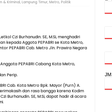
m & Kriminal
,
Lampung Timur
,
Metro
,
Politik
injau Penanganan Korban KM Mutiara Sentosa II di RS PHC Surabay
aran KM Mutiara Sentosa II di Perairan Sumenep
tak SDM Adaptif Berlandaskan Nilai Agama
oadshow Lampung 2026, Dorong Kolaborasi Industri Kreatif dan Fas
tkol Czi Burhanudin. SE, M.Si, menghadiri
aan kepada Aggota PEPABRI se Kota Metro,
 Kantor PEPABRI Cab. Metro Jln. Prawira Negara
n Anggota PEPABRI Cabang Kota Metro,
JM
dan Perip.
I Cab. Kota Metro Bpk. Mayor (Purn) A.
erimakasih dan rasa bangga karena Kodim
Czi Burhanudin. SE, M.Si, dapat hadir di acara
i.