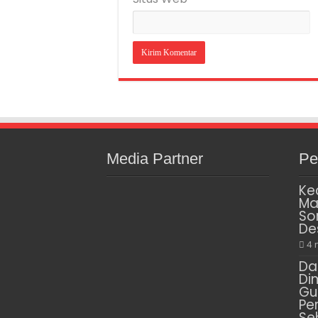
Media Partner
Pe
Ke
Ma
So
De
4 
Da
Di
Gu
Pe
Se