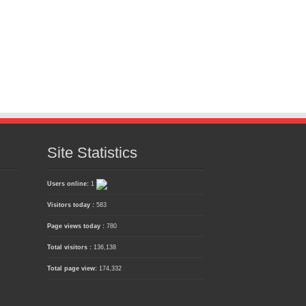
Site Statistics
Users online:
1
Visitors today :
583
Page views today :
780
Total visitors :
136,138
Total page view:
174,332