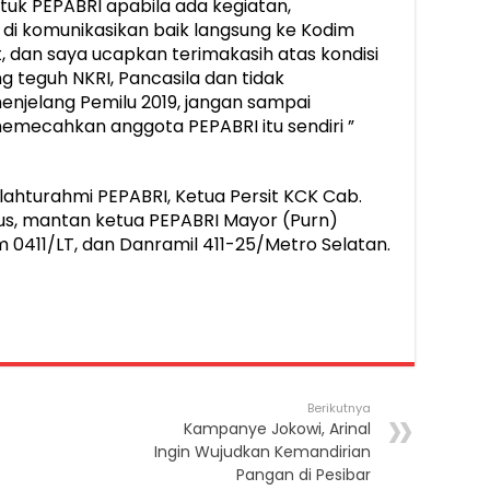
ntuk PEPABRI apabila ada kegiatan,
 di komunikasikan baik langsung ke Kodim
, dan saya ucapkan terimakasih atas kondisi
 teguh NKRI, Pancasila dan tidak
menjelang Pemilu 2019, jangan sampai
emecahkan anggota PEPABRI itu sendiri ”
ilahturahmi PEPABRI, Ketua Persit KCK Cab.
us, mantan ketua PEPABRI Mayor (Purn)
m 0411/LT, dan Danramil 411-25/Metro Selatan.
Berikutnya
Kampanye Jokowi, Arinal
Ingin Wujudkan Kemandirian
Pangan di Pesibar