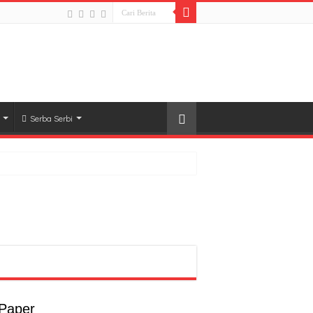
Serba Serbi
rong Pembangunan SDM Dimulai dari Desa
t
a
 Paper