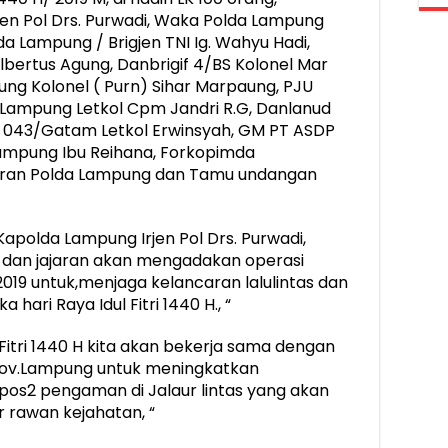
en Pol Drs. Purwadi, Waka Polda Lampung
a Lampung / Brigjen TNI Ig. Wahyu Hadi,
lbertus Agung, Danbrigif 4/BS Kolonel Mar
ung Kolonel ( Purn) Sihar Marpaung, PJU
Lampung Letkol Cpm Jandri R.G, Danlanud
m 043/Gatam Letkol Erwinsyah, GM PT ASDP
Lampung Ibu Reihana, Forkopimda
jaran Polda Lampung dan Tamu undangan
olda Lampung Irjen Pol Drs. Purwadi,
dan jajaran akan mengadakan operasi
 2019 untuk,menjaga kelancaran lalulintas dan
ari Raya Idul Fitri 1440 H., “
itri 1440 H kita akan bekerja sama dengan
rov.Lampung untuk meningkatkan
os2 pengaman di Jalaur lintas yang akan
r rawan kejahatan, “