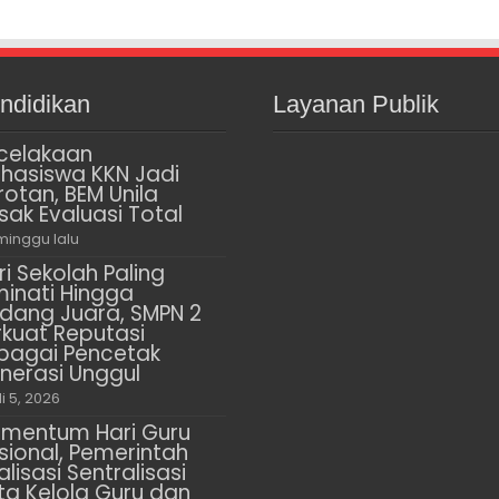
ndidikan
Layanan Publik
celakaan
hasiswa KKN Jadi
rotan, BEM Unila
sak Evaluasi Total
minggu lalu
ri Sekolah Paling
minati Hingga
dang Juara, SMPN 2
rkuat Reputasi
bagai Pencetak
nerasi Unggul
li 5, 2026
mentum Hari Guru
sional, Pemerintah
alisasi Sentralisasi
ta Kelola Guru dan