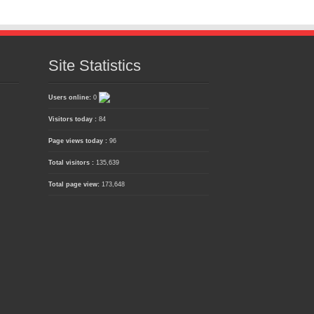
Site Statistics
Users online:
0
Visitors today :
84
Page views today :
96
Total visitors :
135,639
Total page view:
173,648