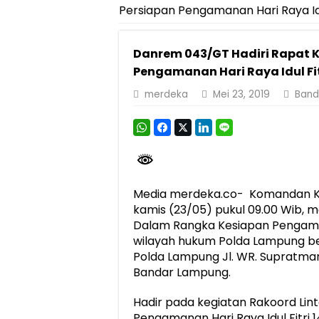
Persiapan Pengamanan Hari Raya Idu
Pemprov Lampung Perkuat Pembangunan 
Dirut Jasa Raharja Dampingi Wamenhub T
Danrem 043/GT Hadiri Rapat Ko
Pastikan Pelayanan Maksimal, Direksi Jas
Pengamanan Hari Raya Idul Fit
Dirut Jasa Raharja Dampingi Wamenhub T
merdeka
Mei 23, 2019
Band
Jasa Raharja Jamin Seluruh Korban Kebak
Gubernur Mirza Ajak IAI Darul Fattah Ce
Purnama Wulan Sari Mirza Buka SiSeSa R
Media merdeka.co- Komandan Ko
kamis (23/05) pukul 09.00 Wib, me
Dalam Rangka Kesiapan Pengamanan
wilayah hukum Polda Lampung b
Polda Lampung Jl. WR. Supratman 
Bandar Lampung.
Hadir pada kegiatan Rakoord Lin
Pengamanan Hari Raya Idul Fitri 14