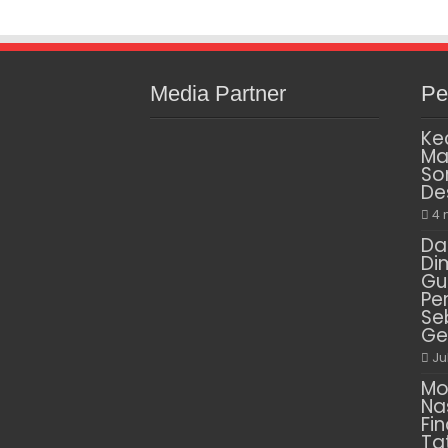
Media Partner
Pe
Ke
Ma
So
De
4 
Da
Di
Gu
Pe
Se
Ge
Ju
Mo
Na
Fin
Ta