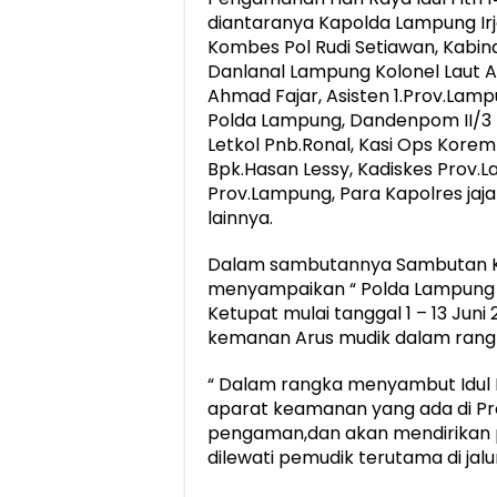
diantaranya Kapolda Lampung Irj
Kombes Pol Rudi Setiawan, Kabind
Danlanal Lampung Kolonel Laut A
Ahmad Fajar, Asisten 1.Prov.Lamp
Polda Lampung, Dandenpom II/3 
Letkol Pnb.Ronal, Kasi Ops Kore
Bpk.Hasan Lessy, Kadiskes Prov.
Prov.Lampung, Para Kapolres ja
lainnya.
Dalam sambutannya Sambutan Kap
menyampaikan “ Polda Lampung 
Ketupat mulai tanggal 1 – 13 Juni
kemanan Arus mudik dalam rangka h
“ Dalam rangka menyambut Idul F
aparat keamanan yang ada di P
pengaman,dan akan mendirikan p
dilewati pemudik terutama di jalu