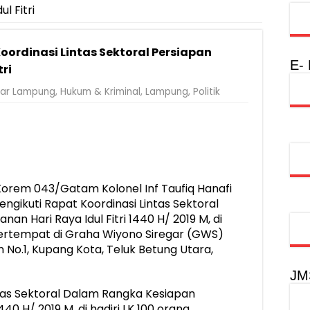
l Fitri
Rumah Layak Huni untuk Dukung SDM Unggul dan Masyarakat Seha
injau Penanganan Korban KM Mutiara Sentosa II di RS PHC Surabay
ordinasi Lintas Sektoral Persiapan
a Raharja Tinjau Korban Kebakaran KM Mutiara Sentosa II
E-
ri
injau Penanganan Korban KM Mutiara Sentosa II di RS PHC Surabay
ar Lampung
,
Hukum & Kriminal
,
Lampung
,
Politik
aran KM Mutiara Sentosa II di Perairan Sumenep
tak SDM Adaptif Berlandaskan Nilai Agama
oadshow Lampung 2026, Dorong Kolaborasi Industri Kreatif dan Fas
rem 043/Gatam Kolonel Inf Taufiq Hanafi
ngikuti Rapat Koordinasi Lintas Sektoral
 Hari Raya Idul Fitri 1440 H/ 2019 M, di
ertempat di Graha Wiyono Siregar (GWS)
No.1, Kupang Kota, Teluk Betung Utara,
JM
tas Sektoral Dalam Rangka Kesiapan
40 H/ 2019 M, di hadiri LK 100 orang,