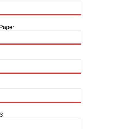
t
a
 Paper
a
hion Muslim
SI