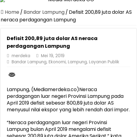
Dirut Jasa Raharja Dampingi Wamenhub Tinjau Penanganan Korban
Home
/
Bandar Lampung
/
Defisit 200,89 juta dolar AS
Pastikan Pelayanan Maksimal, Direksi Jasa Raharja Tinjau Korban 
neraca perdagangan Lampung
Dirut Jasa Raharja Dampingi Wamenhub Tinjau Penanganan Korban
Defisit 200,89 juta dolar AS neraca
Jasa Raharja Jamin Seluruh Korban Kebakaran KM Mutiara Sentosa 
perdagangan Lampung
Gelar Audiensi, Jasa Raharja dan Kementerian PANRB Perkuat K
merdeka
Mei 19, 2019
Berkontribusi terhadap Keselamatan dan Mobilitas Masyarakat, Jasa
Bandar Lampung
,
Ekonomi
,
Lampung
,
Layanan Publik
Pemprov Lampung Dukung Penuh Lampung Financial Festival, Perk
Pengesahan Raperda APBD 2025 Jadi Langkah Penguatan Akuntabi
Lampung, (Mediamerdeka.co)Neraca
Ketua PMI Provinsi Lampung Lantik Pengurus PMI Lampung Selat
perdagangan luar negeri Provinsi Lampung pada
April 2019 defisit sebesar 800,89 juta dolar AS
menyusul nilai ekspor yang lebih rendah dari impor.
“Neraca perdagangan luar negeri Provinsi
Lampung bulan April 2019 mengalami defisit
sebesar 200,89 juta dolar Amerika Serikat,” kata