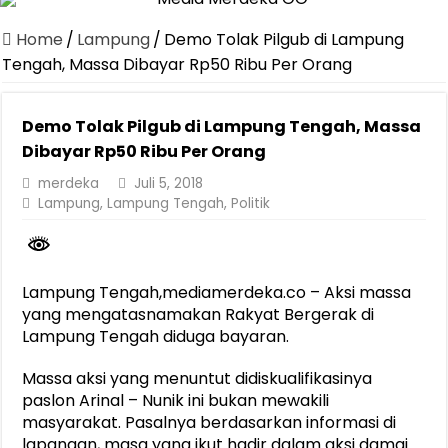
Jasa Raharja Serahkan Santunan kepada Ahli Waris Korban Kebakar
Home
/
Lampung
/
Demo Tolak Pilgub di Lampung
Canangkan Desa TAPIS dan Luncurkan Sekolah Lansia di Kampun
Tengah, Massa Dibayar Rp50 Ribu Per Orang
Pemprov Lampung Berhasil Kendalikan Inflasi, Jadi Provinsi dengan 
Demo Tolak Pilgub di Lampung Tengah, Massa
Pemprov Lampung Perkuat Pembangunan Rumah Layak Huni untuk
Dibayar Rp50 Ribu Per Orang
Dirut Jasa Raharja Dampingi Wamenhub Tinjau Penanganan Korban
merdeka
Juli 5, 2018
Pastikan Pelayanan Maksimal, Direksi Jasa Raharja Tinjau Korban 
Lampung
,
Lampung Tengah
,
Politik
Dirut Jasa Raharja Dampingi Wamenhub Tinjau Penanganan Korban
Jasa Raharja Jamin Seluruh Korban Kebakaran KM Mutiara Sentosa 
Lampung Tengah,mediamerdeka.co – Aksi massa
Gubernur Mirza Ajak IAI Darul Fattah Cetak SDM Adaptif Berland
yang mengatasnamakan Rakyat Bergerak di
Lampung Tengah diduga bayaran.
Massa aksi yang menuntut didiskualifikasinya
paslon Arinal – Nunik ini bukan mewakili
masyarakat. Pasalnya berdasarkan informasi di
lapangan, masa yang ikut hadir dalam aksi damai