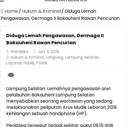
Canangkan Desa TAPIS dan Luncurkan Sekolah Lansia di Kampun
Home
/
Hukum & Kriminal
/
Diduga Lemah
Pemprov Lampung Berhasil Kendalikan Inflasi, Jadi Provinsi dengan 
Pengawasan, Dermaga II Bakauheni Rawan Pencurian
Pemprov Lampung Perkuat Pembangunan Rumah Layak Huni untuk
Diduga Lemah Pengawasan, Dermaga II
Dirut Jasa Raharja Dampingi Wamenhub Tinjau Penanganan Korban
Bakauheni Rawan Pencurian
Pastikan Pelayanan Maksimal, Direksi Jasa Raharja Tinjau Korban 
merdeka
Juni 3, 2019
Dirut Jasa Raharja Dampingi Wamenhub Tinjau Penanganan Korban
Hukum & Kriminal
,
Lampung
,
Lampung Selatan
,
Layanan Publik
,
Politik
Jasa Raharja Jamin Seluruh Korban Kebakaran KM Mutiara Sentosa 
Gubernur Mirza Ajak IAI Darul Fattah Cetak SDM Adaptif Berland
Purnama Wulan Sari Mirza Buka SiSeSa Roadshow Lampung 2026, Do
Lampung Selatan: Lemahnya pengawasan arel
pelabuhan Bakauheni Lampung Selatan
menyebabkan seorang wartawan yang sedang
melaksanakan peliputan Arus Mudik Lebaran 2019
kehilangan sebuah handphone (HP).
Peristiwa tersebut terjadi sekitar pukul 09.15 WIB