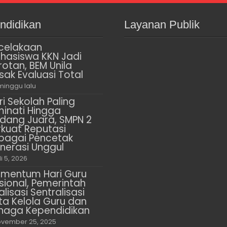
ndidikan
Layanan Publik
celakaan
hasiswa KKN Jadi
rotan, BEM Unila
sak Evaluasi Total
minggu lalu
ri Sekolah Paling
minati Hingga
dang Juara, SMPN 2
rkuat Reputasi
bagai Pencetak
nerasi Unggul
li 5, 2026
mentum Hari Guru
sional, Pemerintah
alisasi Sentralisasi
ta Kelola Guru dan
naga Kependidikan
vember 25, 2025