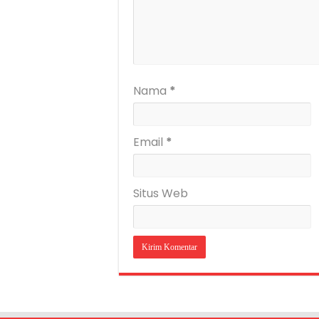
Nama
*
Email
*
Situs Web