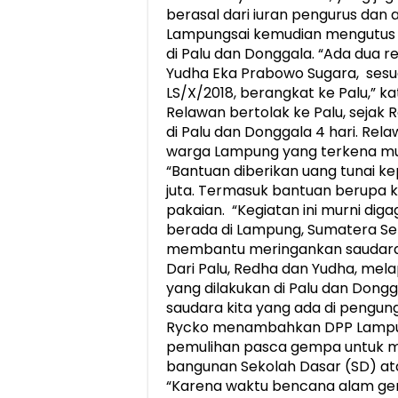
berasal dari iuran pengurus dan 
Lampungsai kemudian mengutus 
di Palu dan Donggala. “Ada dua 
Yudha Eka Prabowo Sugara, sesu
LS/X/2018, berangkat ke Palu,” ka
Relawan bertolak ke Palu, sejak 
di Palu dan Donggala 4 hari. Rel
warga Lampung yang terkena mus
“Bantuan diberikan uang tunai ke
juta. Termasuk bantuan berupa 
pakaian. “Kegiatan ini murni dig
berada di Lampung, Sumatera Se
membantu meringankan saudara k
Dari Palu, Redha dan Yudha, me
yang dilakukan di Palu dan Donggal
saudara kita yang ada di pengung
Rycko menambahkan DPP Lampun
pemulihan pasca gempa untuk m
bangunan Sekolah Dasar (SD) at
“Karena waktu bencana alam gem