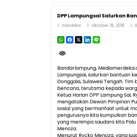
Pemprov Lampung Perkuat Pembangunan 
DPP Lampungsai Salurkan Ban
Dirut Jasa Raharja Dampingi Wamenhub T
merdeka
Oktober 18, 2018
Pastikan Pelayanan Maksimal, Direksi Jas
Dirut Jasa Raharja Dampingi Wamenhub T
Jasa Raharja Jamin Seluruh Korban Kebak
Gubernur Mirza Ajak IAI Darul Fattah Ce
Bandarlampung, Mediamerdeka.c
Purnama Wulan Sari Mirza Buka SiSeSa R
Lampungsai, salurkan bantuan k
Donggala, Sulawesi Tengah. Tim
bencana, terutama kepada warga
Ketua Harian DPP Lampung Sai, R
mengatakan Dewan Pimpinan Pus
sosial yang bermanfaat untuk mas
pengurusnya kita kumpulkan ban
yang menimpa saudara kita Palu 
Menoza.
Menurut Rycko Menoza, yang juga