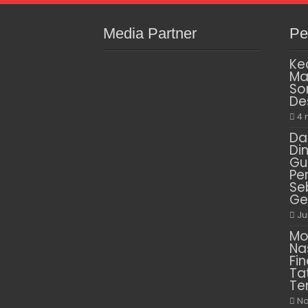
Media Partner
Pe
Ke
Ma
So
De
4 
Da
Di
Gu
Pe
Se
Ge
Ju
Mo
Na
Fin
Ta
Te
No