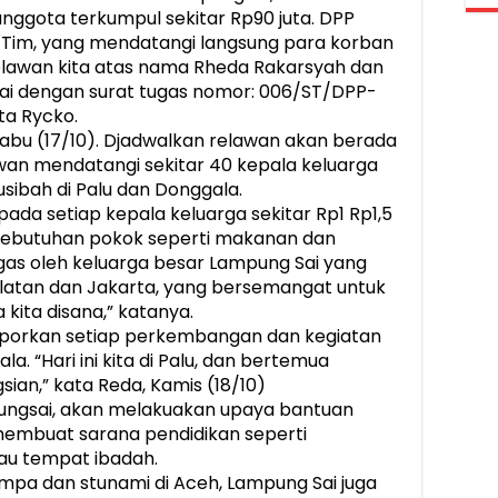
anggota terkumpul sekitar Rp90 juta. DPP
Tim, yang mendatangi langsung para korban
relawan kita atas nama Rheda Rakarsyah dan
ai dengan surat tugas nomor: 006/ST/DPP-
ta Rycko.
Rabu (17/10). Djadwalkan relawan akan berada
awan mendatangi sekitar 40 kepala keluarga
ibah di Palu dan Donggala.
pada setiap kepala keluarga sekitar Rp1 Rp1,5
kebutuhan pokok seperti makanan dan
agas oleh keluarga besar Lampung Sai yang
latan dan Jakarta, yang bersemangat untuk
ita disana,” katanya.
laporkan setiap perkembangan dan kegiatan
a. “Hari ini kita di Palu, dan bertemua
sian,” kata Reda, Kamis (18/10)
gsai, akan melakuakan upaya bantuan
embuat sarana pendidikan seperti
au tempat ibadah.
pa dan stunami di Aceh, Lampung Sai juga