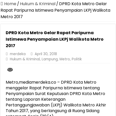
Dirut Jasa Raharja Dampingi Wamenhub Tinjau Penanganan Korban
Home
/
Hukum & Kriminal
/
DPRD Kota Metro Gelar
Pastikan Pelayanan Maksimal, Direksi Jasa Raharja Tinjau Korban 
Rapat Paripurna Istimewa Penyampaian LKPj Walikota
Metro 2017
Dirut Jasa Raharja Dampingi Wamenhub Tinjau Penanganan Korban
Jasa Raharja Jamin Seluruh Korban Kebakaran KM Mutiara Sentosa 
DPRD Kota Metro Gelar Rapat Paripurna
Gelar Audiensi, Jasa Raharja dan Kementerian PANRB Perkuat K
Istimewa Penyampaian LKPj Walikota Metro
Berkontribusi terhadap Keselamatan dan Mobilitas Masyarakat, Jasa
2017
Jasa Raharja dan Korlantas Polri Ajak Masyarakat Akhiri Lawan Ar
merdeka
April 30, 2018
Hukum & Kriminal
,
Lampung
,
Metro
,
Politik
FLLAJ Kabupaten Tanggamus Perkuat Sinergi Keselamatan Lalu Li
Festival Literasi Lampung 2026 Dorong Perpustakaan Jadi Ruang Ed
Metro,mediamerdeka.co – DPRD Kota Metro
menggelar Rapat Paripurna Istimewa tentang
Penyampaian Surat Keputusan DPRD Kota Metro
tentang Laporan Keterangan
Pertanggungjawaban (LKPj) Walikota Metro Akhir
Tahun 2017, yang berlangsung di Ruang Sidang