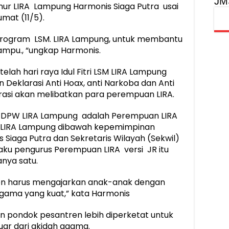
JM
nur LIRA Lampung Harmonis Siaga Putra usai
mat (11/5).
u program LSM. LIRA Lampung, untuk membantu
mpu., “ungkap Harmonis.
ah hari raya Idul Fitri LSM LIRA Lampung
Deklarasi Anti Hoax, anti Narkoba dan Anti
rasi akan melibatkan para perempuan LIRA.
h DPW LIRA Lampung adalah Perempuan LIRA
 LIRA Lampung dibawah kepemimpinan
Siaga Putra dan Sekretaris Wilayah (Sekwil)
aku pengurus Perempuan LIRA versi JR itu
anya satu.
en harus mengajarkan anak-anak dengan
 agama yang kuat,” kata Harmonis
 pondok pesantren lebih diperketat untuk
uar dari akidah agama.