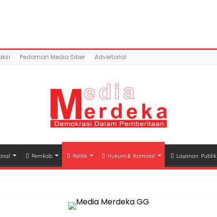
tent/uploads/2018/05/DPW-LIRA.jpg): Failed to open str
c_html/wp-content/plugins/easy-social-share-but
ksi
Pedoman Media Siber
Advertorial
onal
Pemkab
Politik
Hukum & Kriminal
Layanan Publik
hli Waris Korban Kebakaran KM Mutiara Sentosa II