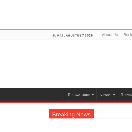
Warning
: getimagesize(https://mediamerdeka.co/wp-con
/home/u711060917/domains/mediamerdeka.co/publi
optimization/class-opengraph.php
on line
630
About Us
Reda
JUMAT , AGUSTUS 7 2026
Ruwai Jurai
Sumsel
Nasi
Breaking News
Jasa Raharja Serahkan Santunan kepada A