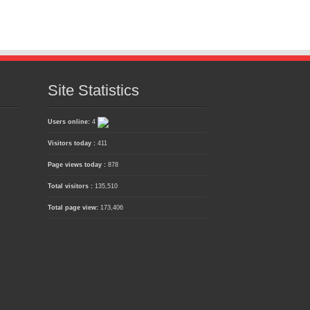
Site Statistics
Users online:
4
Visitors today :
411
Page views today :
878
Total visitors :
135,510
Total page view:
173,406