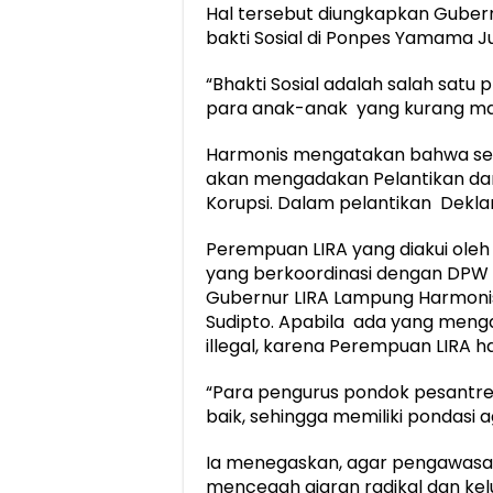
Hal tersebut diungkapkan Guber
bakti Sosial di Ponpes Yamama Ju
“Bhakti Sosial adalah salah sat
para anak-anak yang kurang ma
Harmonis mengatakan bahwa setel
akan mengadakan Pelantikan dan 
Korupsi. Dalam pelantikan Dekla
Perempuan LIRA yang diakui ole
yang berkoordinasi dengan DPW
Gubernur LIRA Lampung Harmonis 
Sudipto. Apabila ada yang meng
illegal, karena Perempuan LIRA h
“Para pengurus pondok pesantr
baik, sehingga memiliki pondasi
Ia menegaskan, agar pengawasan
mencegah ajaran radikal dan kel