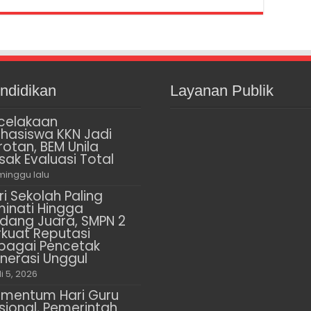
ndidikan
Layanan Publik
celakaan
hasiswa KKN Jadi
rotan, BEM Unila
sak Evaluasi Total
minggu lalu
ri Sekolah Paling
minati Hingga
dang Juara, SMPN 2
rkuat Reputasi
bagai Pencetak
nerasi Unggul
li 5, 2026
mentum Hari Guru
sional, Pemerintah