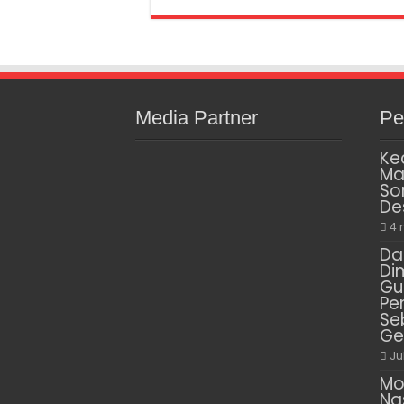
Media Partner
Pe
Ke
Ma
So
De
4 
Da
Di
Gu
Pe
Se
Ge
Ju
Mo
Na