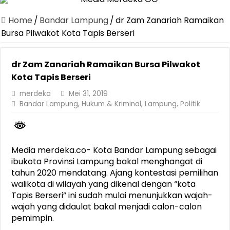
Canangkan Desa TAPIS dan Luncurkan Sekolah Lansia di Kampun
Home
/
Bandar Lampung
/
dr Zam Zanariah Ramaikan
Pemprov Lampung Berhasil Kendalikan Inflasi, Jadi Provinsi dengan 
Bursa Pilwakot Kota Tapis Berseri
Pemprov Lampung Perkuat Pembangunan Rumah Layak Huni untuk
dr Zam Zanariah Ramaikan Bursa Pilwakot
Dirut Jasa Raharja Dampingi Wamenhub Tinjau Penanganan Korban
Kota Tapis Berseri
Pastikan Pelayanan Maksimal, Direksi Jasa Raharja Tinjau Korban 
merdeka
Mei 31, 2019
Dirut Jasa Raharja Dampingi Wamenhub Tinjau Penanganan Korban
Bandar Lampung
,
Hukum & Kriminal
,
Lampung
,
Politik
Jasa Raharja Jamin Seluruh Korban Kebakaran KM Mutiara Sentosa 
Gubernur Mirza Ajak IAI Darul Fattah Cetak SDM Adaptif Berland
Media merdeka.co- Kota Bandar Lampung sebagai
Purnama Wulan Sari Mirza Buka SiSeSa Roadshow Lampung 2026, Do
ibukota Provinsi Lampung bakal menghangat di
tahun 2020 mendatang. Ajang kontestasi pemilihan
walikota di wilayah yang dikenal dengan “kota
Tapis Berseri” ini sudah mulai menunjukkan wajah-
wajah yang didaulat bakal menjadi calon-calon
pemimpin.