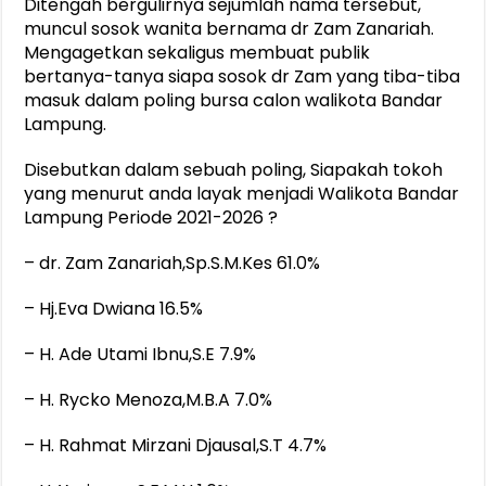
Ditengah bergulirnya sejumlah nama tersebut,
muncul sosok wanita bernama dr Zam Zanariah.
Mengagetkan sekaligus membuat publik
bertanya-tanya siapa sosok dr Zam yang tiba-tiba
masuk dalam poling bursa calon walikota Bandar
Lampung.
Disebutkan dalam sebuah poling, Siapakah tokoh
yang menurut anda layak menjadi Walikota Bandar
Lampung Periode 2021-2026 ?
– dr. Zam Zanariah,Sp.S.M.Kes 61.0%
– Hj.Eva Dwiana 16.5%
– H. Ade Utami Ibnu,S.E 7.9%
– H. Rycko Menoza,M.B.A 7.0%
– H. Rahmat Mirzani Djausal,S.T 4.7%