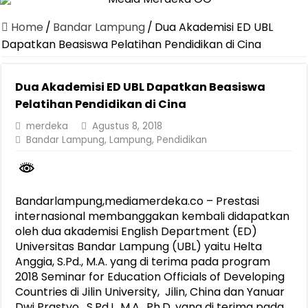
Canangkan Desa TAPIS dan Luncurkan Sekolah Lansia di Kampun
Home
/
Bandar Lampung
/
Dua Akademisi ED UBL
Pemprov Lampung Berhasil Kendalikan Inflasi, Jadi Provinsi dengan 
Dapatkan Beasiswa Pelatihan Pendidikan di Cina
Pemprov Lampung Perkuat Pembangunan Rumah Layak Huni untuk
Dua Akademisi ED UBL Dapatkan Beasiswa
Dirut Jasa Raharja Dampingi Wamenhub Tinjau Penanganan Korban
Pelatihan Pendidikan di Cina
Pastikan Pelayanan Maksimal, Direksi Jasa Raharja Tinjau Korban 
merdeka
Agustus 8, 2018
Dirut Jasa Raharja Dampingi Wamenhub Tinjau Penanganan Korban
Bandar Lampung
,
Lampung
,
Pendidikan
Jasa Raharja Jamin Seluruh Korban Kebakaran KM Mutiara Sentosa 
Gubernur Mirza Ajak IAI Darul Fattah Cetak SDM Adaptif Berland
Bandarlampung,mediamerdeka.co – Prestasi
Purnama Wulan Sari Mirza Buka SiSeSa Roadshow Lampung 2026, Do
internasional membanggakan kembali didapatkan
oleh dua akademisi English Department (ED)
Universitas Bandar Lampung (UBL) yaitu Helta
Anggia, S.Pd., M.A. yang di terima pada program
2018 Seminar for Education Officials of Developing
Countries di Jilin University, Jilin, China dan Yanuar
Dwi Prastyo, S.Pd.I., M.A., Ph.D. yang di terima pada