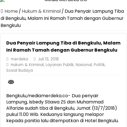
Jasa Raharja Serahkan Santunan kepada Ahli Waris Korban Kebakar
Home
/
Hukum & Kriminal
/
Dua Penyair Lampung Tiba
Canangkan Desa TAPIS dan Luncurkan Sekolah Lansia di Kampun
di Bengkulu, Malam Ini Ramah Tamah dengan Gubernur
Bengkulu
Pemprov Lampung Berhasil Kendalikan Inflasi, Jadi Provinsi dengan 
Pemprov Lampung Perkuat Pembangunan Rumah Layak Huni untuk
Dua Penyair Lampung Tiba di Bengkulu, Malam
Dirut Jasa Raharja Dampingi Wamenhub Tinjau Penanganan Korban
Ini Ramah Tamah dengan Gubernur Bengkulu
Pastikan Pelayanan Maksimal, Direksi Jasa Raharja Tinjau Korban 
merdeka
Juli 13, 2018
Hukum & Kriminal
,
Layanan Publik
,
Nasional
,
Politik
,
Dirut Jasa Raharja Dampingi Wamenhub Tinjau Penanganan Korban
Sosial Budaya
Jasa Raharja Jamin Seluruh Korban Kebakaran KM Mutiara Sentosa 
Gubernur Mirza Ajak IAI Darul Fattah Cetak SDM Adaptif Berland
Bengkulu,mediamerdeka.co- Dua penyair
Lampung, Isbedy Stiawa ZS dan Muhammad
Alfarizie sudah tiba di Bengkulu, Jumat (13/7/2018)
pukul 11.00 Wib. Keduanya langsung melapor
kepada panitia lalu ditempatkan di Hotel Bengkulu.