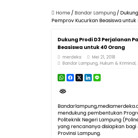
Canangkan Desa TAPIS dan Luncurkan S
Pemprov Lampung Berhasil Kendalikan Infla
Home
/
Bandar Lampung
/
Dukung 
Pemprov Kucurkan Beasiswa untuk
Pemprov Lampung Perkuat Pembangunan 
Dirut Jasa Raharja Dampingi Wamenhub T
Dukung Prodi D3 Perjalanan P
Pastikan Pelayanan Maksimal, Direksi Jas
Beasiswa untuk 40 Orang
Dirut Jasa Raharja Dampingi Wamenhub T
merdeka
Mei 21, 2018
Bandar Lampung
,
Hukum & Kriminal
,
Jasa Raharja Jamin Seluruh Korban Kebak
Gubernur Mirza Ajak IAI Darul Fattah Ce
Purnama Wulan Sari Mirza Buka SiSeSa R
Bandarlampung,mediamerdeka.c
mendukung pembentukan Program 
Politeknik Negeri Lampung (Poli
yang rencananya disiapkan bagi
Provinsi Lampung.