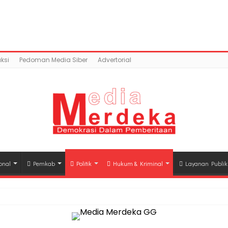
ntent/uploads/2018/05/IMG-20180521-WA0042.jpg): Faile
a.co/public_html/wp-content/plugins/easy-socia
ksi
Pedoman Media Siber
Advertorial
onal
Pemkab
Politik
Hukum & Kriminal
Layanan Publik
hli Waris Korban Kebakaran KM Mutiara Sentosa II