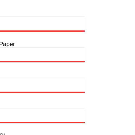
rong Pembangunan SDM Dimulai dari Desa
t
a
 Paper
a
hion Muslim