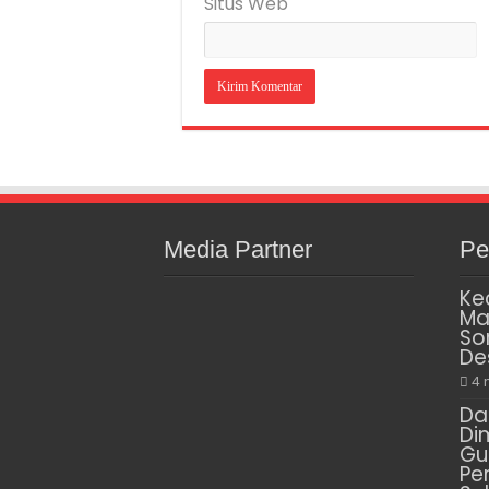
Situs Web
Media Partner
Pe
Ke
Ma
So
De
4 
Da
Di
Gu
Pe