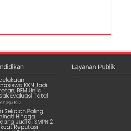
ndidikan
Layanan Publik
celakaan
hasiswa KKN Jadi
rotan, BEM Unila
sak Evaluasi Total
minggu lalu
ri Sekolah Paling
minati Hingga
dang Juara, SMPN 2
rkuat Reputasi