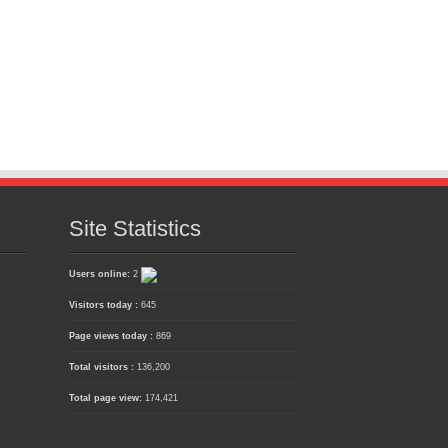
Site Statistics
Users online:
2
Visitors today :
645
Page views today :
869
Total visitors :
136,200
Total page view:
174,421