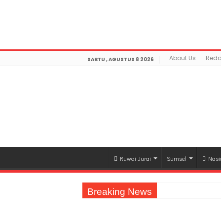
Warning
: getimagesize(https://mediamerdeka.co/wp-co
Not Found in
/home/u711060917/domains/mediamerdek
optimization/class-opengraph.php
on line
630
About Us
Reda
SABTU , AGUSTUS 8 2026
Ruwai Jurai
Sumsel
Nasi
Breaking News
Jasa Raharja Serahkan Santunan kepada A