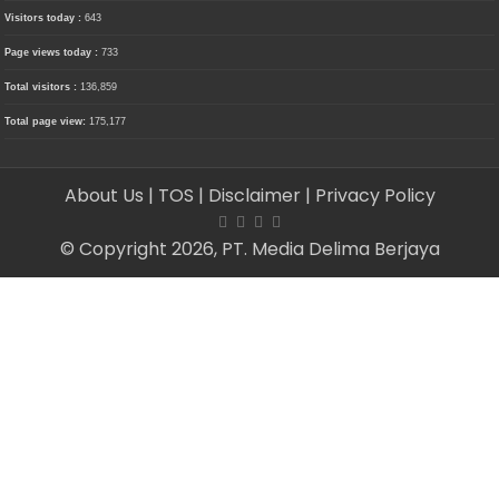
Visitors today :
643
Page views today :
733
Total visitors :
136,859
Total page view:
175,177
About Us
| TOS
| Disclaimer
| Privacy Policy
© Copyright 2026, PT. Media Delima Berjaya