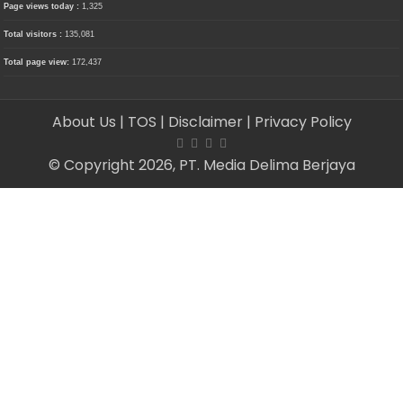
Page views today :
1,325
Total visitors :
135,081
Total page view:
172,437
About Us
| TOS
| Disclaimer
| Privacy Policy
© Copyright 2026, PT. Media Delima Berjaya