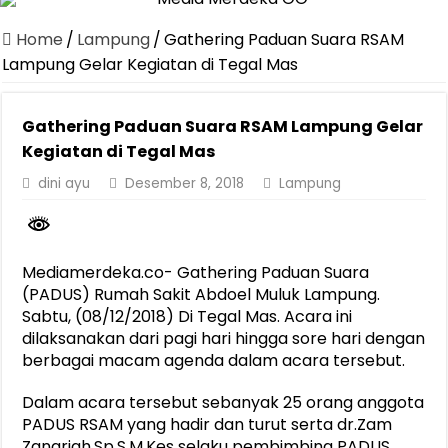
Dirut Jasa Raharja Dampingi Wamenhub Tinjau Penanganan Korban
Home
/
Lampung
/
Gathering Paduan Suara RSAM
Pastikan Pelayanan Maksimal, Direksi Jasa Raharja Tinjau Korban 
Lampung Gelar Kegiatan di Tegal Mas
Dirut Jasa Raharja Dampingi Wamenhub Tinjau Penanganan Korban
Gathering Paduan Suara RSAM Lampung Gelar
Jasa Raharja Jamin Seluruh Korban Kebakaran KM Mutiara Sentosa 
Kegiatan di Tegal Mas
Gelar Audiensi, Jasa Raharja dan Kementerian PANRB Perkuat K
dini ayu
Desember 8, 2018
Lampung
Berkontribusi terhadap Keselamatan dan Mobilitas Masyarakat, Jasa
Pemprov Lampung Dukung Penuh Lampung Financial Festival, Perk
Pengesahan Raperda APBD 2025 Jadi Langkah Penguatan Akuntabi
Mediamerdeka.co- Gathering Paduan Suara
(PADUS) Rumah Sakit Abdoel Muluk Lampung.
Ketua PMI Provinsi Lampung Lantik Pengurus PMI Lampung Selat
Sabtu, (08/12/2018) Di Tegal Mas. Acara ini
dilaksanakan dari pagi hari hingga sore hari dengan
berbagai macam agenda dalam acara tersebut.
Dalam acara tersebut sebanyak 25 orang anggota
PADUS RSAM yang hadir dan turut serta dr.Zam
Zanariah,Sp.S.M.Kes selaku pembimbing PADUS