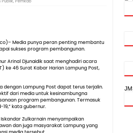
 Publik
,
Pemkab
injau Penanganan Korban KM Mutiara Sentosa II di RS PHC Surabay
aran KM Mutiara Sentosa II di Perairan Sumenep
tak SDM Adaptif Berlandaskan Nilai Agama
oadshow Lampung 2026, Dorong Kolaborasi Industri Kreatif dan Fas
co)– Media punya peran penting membantu
apai sukses program pembangunan.
r Arinal Djunaidik saat menghadiri acara
T) ke 46 Surat Kabar Harian Lampung Post,
a dengan Lampung Post dapat terus terjalin.
JM
tif dari media untuk kesinambungna
aksanaan program pembangunan. Termasuk
19,” kata gubernur.
 Iskandar Zulkarnain menyampaikan
yawan dan juga masyarakat Lampung yang
ensi media tersebut.