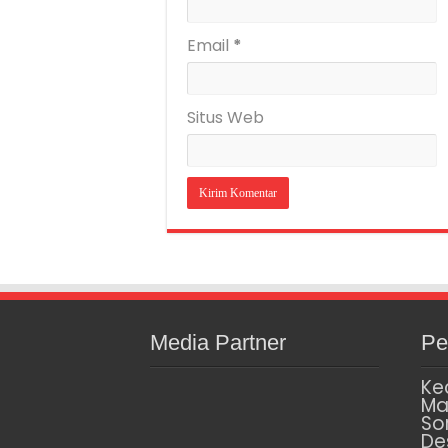
Email
*
Situs Web
Media Partner
Pe
Ke
Ma
So
De