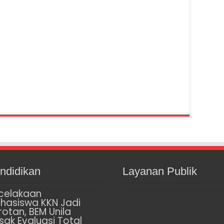
ndidikan
Layanan Publik
celakaan
hasiswa KKN Jadi
rotan, BEM Unila
sak Evaluasi Total