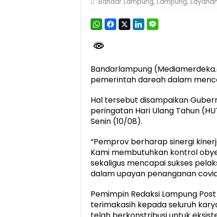
Bandar Lampung
,
Lampung
,
Layanan
Dirut Jasa Raharja Dampingi Wamenhub T
Jasa Raharja Jamin Seluruh Korban Kebak
Gubernur Mirza Ajak IAI Darul Fattah Ce
Purnama Wulan Sari Mirza Buka SiSeSa R
Bandarlampung (Mediamerdeka.
pemerintah dareah dalam menc
Hal tersebut disampaikan Gubernu
peringatan Hari Ulang Tahun (HU
Senin (10/08).
“Pemprov berharap sinergi kinerj
Kami membutuhkan kontrol obyek
sekaligus mencapai sukses pel
dalam upayan penanganan covid-
Pemimpin Redaksi Lampung Post
terimakasih kepada seluruh kar
telah berkonstribusi untuk eksist