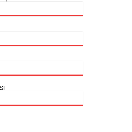
a
hion Muslim
SI