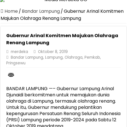
Dirut Jasa Raharja Dampingi Wamenhub Tinjau Penanganan Korban
Home
/
Bandar Lampung
/
Gubernur Arinal Komitmen
Pastikan Pelayanan Maksimal, Direksi Jasa Raharja Tinjau Korban 
Majukan Olahraga Renang Lampung
Dirut Jasa Raharja Dampingi Wamenhub Tinjau Penanganan Korban
Gubernur Arinal Komitmen Majukan Olahraga
Jasa Raharja Jamin Seluruh Korban Kebakaran KM Mutiara Sentosa 
Renang Lampung
Gelar Audiensi, Jasa Raharja dan Kementerian PANRB Perkuat K
merdeka
Oktober 8, 2019
Berkontribusi terhadap Keselamatan dan Mobilitas Masyarakat, Jasa
Bandar Lampung
,
Lampung
,
Olahraga
,
Pemkab
,
Pringsewu
Pemprov Lampung Dukung Penuh Lampung Financial Festival, Perk
Pengesahan Raperda APBD 2025 Jadi Langkah Penguatan Akuntabi
Ketua PMI Provinsi Lampung Lantik Pengurus PMI Lampung Selat
BANDAR LAMPUNG —– Gubernur Lampung Arinal
Djunaidi berkomitmen untuk memajukan dunia
olahraga di Lampung, termasuk olahraga renang.
Untuk itu, Gubernur mendukung pelantikan
kepengurusan Persatuan Renang Seluruh Indonesia
(PRSI) Lampung periode 2019-2024 pada Sabtu 12
Oktober 2019 mendatang.