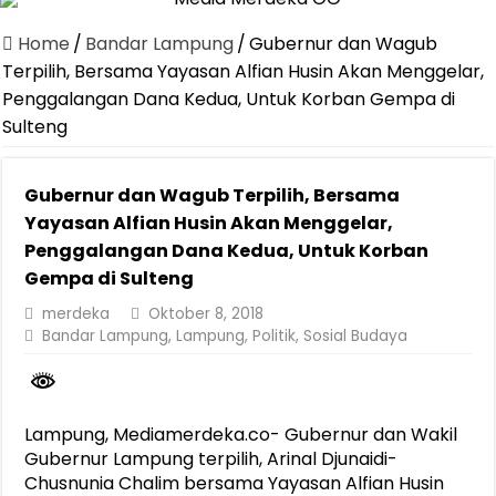
Canangkan Desa TAPIS dan Luncurkan Sekolah Lansia di Kampun
Home
/
Bandar Lampung
/
Gubernur dan Wagub
Pemprov Lampung Berhasil Kendalikan Inflasi, Jadi Provinsi dengan 
Terpilih, Bersama Yayasan Alfian Husin Akan Menggelar,
Penggalangan Dana Kedua, Untuk Korban Gempa di
Pemprov Lampung Perkuat Pembangunan Rumah Layak Huni untuk
Sulteng
Dirut Jasa Raharja Dampingi Wamenhub Tinjau Penanganan Korban
Pastikan Pelayanan Maksimal, Direksi Jasa Raharja Tinjau Korban 
Gubernur dan Wagub Terpilih, Bersama
Dirut Jasa Raharja Dampingi Wamenhub Tinjau Penanganan Korban
Yayasan Alfian Husin Akan Menggelar,
Penggalangan Dana Kedua, Untuk Korban
Jasa Raharja Jamin Seluruh Korban Kebakaran KM Mutiara Sentosa 
Gempa di Sulteng
Gubernur Mirza Ajak IAI Darul Fattah Cetak SDM Adaptif Berland
merdeka
Oktober 8, 2018
Purnama Wulan Sari Mirza Buka SiSeSa Roadshow Lampung 2026, Do
Bandar Lampung
,
Lampung
,
Politik
,
Sosial Budaya
Lampung, Mediamerdeka.co- Gubernur dan Wakil
Gubernur Lampung terpilih, Arinal Djunaidi-
Chusnunia Chalim bersama Yayasan Alfian Husin