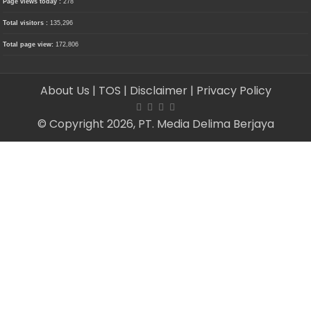
Page views today :
278
Total visitors :
135,296
Total page view:
172,806
About Us
| TOS
| Disclaimer
| Privacy Policy
© Copyright 2026, PT. Media Delima Berjaya