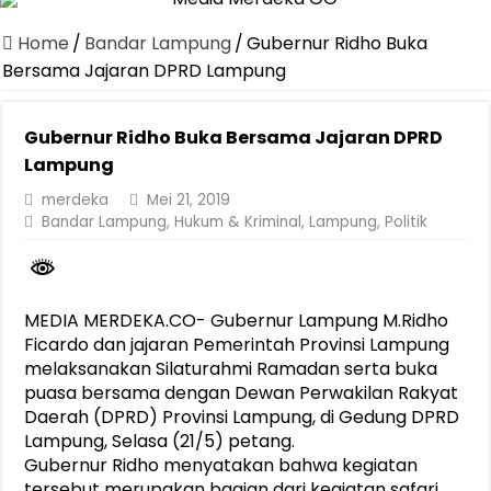
Dirut Jasa Raharja Dampingi Wamenhub Tinjau Penanganan Korban
Home
/
Bandar Lampung
/
Gubernur Ridho Buka
Pastikan Pelayanan Maksimal, Direksi Jasa Raharja Tinjau Korban 
Bersama Jajaran DPRD Lampung
Dirut Jasa Raharja Dampingi Wamenhub Tinjau Penanganan Korban
Gubernur Ridho Buka Bersama Jajaran DPRD
Jasa Raharja Jamin Seluruh Korban Kebakaran KM Mutiara Sentosa 
Lampung
Gelar Audiensi, Jasa Raharja dan Kementerian PANRB Perkuat K
merdeka
Mei 21, 2019
Berkontribusi terhadap Keselamatan dan Mobilitas Masyarakat, Jasa
Bandar Lampung
,
Hukum & Kriminal
,
Lampung
,
Politik
Pemprov Lampung Dukung Penuh Lampung Financial Festival, Perk
Pengesahan Raperda APBD 2025 Jadi Langkah Penguatan Akuntabi
MEDIA MERDEKA.CO- Gubernur Lampung M.Ridho
Ketua PMI Provinsi Lampung Lantik Pengurus PMI Lampung Selat
Ficardo dan jajaran Pemerintah Provinsi Lampung
melaksanakan Silaturahmi Ramadan serta buka
puasa bersama dengan Dewan Perwakilan Rakyat
Daerah (DPRD) Provinsi Lampung, di Gedung DPRD
Lampung, Selasa (21/5) petang.
Gubernur Ridho menyatakan bahwa kegiatan
tersebut merupakan bagian dari kegiatan safari