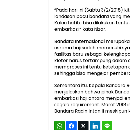
“Pada hari ini (Sabtu 3/2/2018) 
landasan pacu bandara yang mem
Kalau hal itu bisa dilakukan tent
embarkasi,” kata Nizar.
Bandara Internasional merupaka
asrama haji sudah memenuhi s
fasilitas baru sebagai kelengkapa
kloter harus tertampung dalam as
memproses ini tentu ketetapan 
sehingga bisa mengejar pemberan
Sementara itu, Kepala Bandara R
menjelaskan bahwa pihak Bandar
embarkasi haji antara menjadi e
segala requirement. Maret 2018 i
Bandara Radin Intan II meskipun ke