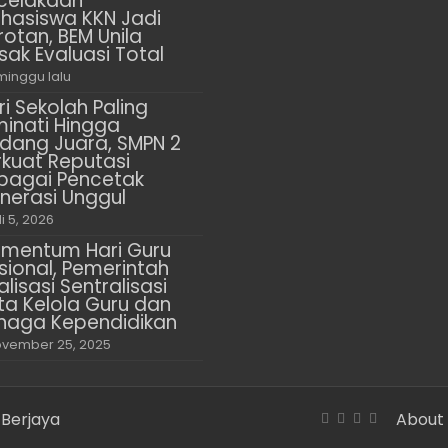
celakaan
hasiswa KKN Jadi
rotan, BEM Unila
sak Evaluasi Total
minggu lalu
ri Sekolah Paling
minati Hingga
dang Juara, SMPN 2
rkuat Reputasi
bagai Pencetak
nerasi Unggul
li 5, 2026
mentum Hari Guru
sional, Pemerintah
alisasi Sentralisasi
ta Kelola Guru dan
naga Kependidikan
vember 25, 2025
 Berjaya
About