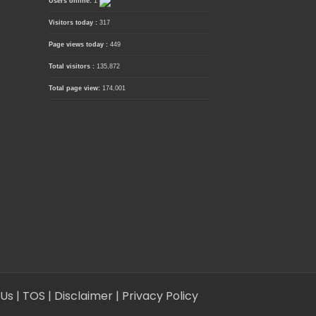
Users online:
1
Visitors today :
317
Page views today :
449
Total visitors :
135,872
Total page view:
174,001
 Us
| TOS
| Disclaimer
| Privacy Policy