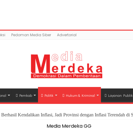
ontent/uploads/2018/02/WhatsApp-Image-2018-02-04-at-
mains/mediamerdeka.co/public_html/wp-content/p
class-opengraph.php
on line
630
ksi
Pedoman Media Siber
Advertorial
onal
Pemkab
Politik
Hukum & Kriminal
Layanan Publik
rhasil Kendalikan Inflasi, Jadi Provinsi dengan Inflasi Terendah di 