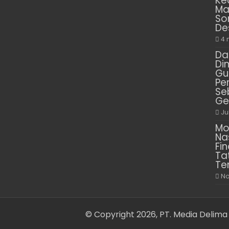
Ke
Ma
So
De
4 
Da
Di
Gu
Pe
Se
Ge
Ju
Mo
Na
Fin
Ta
Te
No
© Copyright 2026, PT. Media Delima