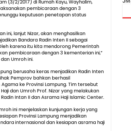
JM
lam (3/2/2017) di Rumah Kayu, Wayhalim,
ilaksanakan pembicaraan dengan 3
menunggu keputusan penetapan status
ini, lanjut Nizar, akan menghasilkan
dikan Bandara Radin Inten II sebagai
Oleh karena itu kita mendorong Pemerintah
kan pembicaraan dengan 3 kementerian ini,”
 dan Umroh ini.
ampung berusaha keras menjadikan Radin Inten
 Pihak Pemprov bahkan berhasil
Agama ke Provinsi Lampung. Tim tersebut
 Haji dan Umroh Prof. Nizar yang melakukan
adin Intan II dan Asrama Haji Islamic Center.
mroh ini menjelaskan kunjungan kerja yang
 kesiapan Provinsi Lampung menjadikan
andara internasional dan kesiapan asrama haji