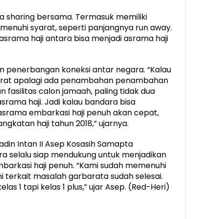
kita sharing bersama. Termasuk memiliki
enuhi syarat, seperti panjangnya run away.
u asrama haji antara bisa menjadi asrama haji
n penerbangan koneksi antar negara. “Kalau
yarat apalagi ada penambahan penambahan
n fasilitas calon jamaah, paling tidak dua
rama haji. Jadi kalau bandara bisa
asrama embarkasi haji penuh akan cepat,
gkatan haji tahun 2018,” ujarnya.
adin Intan II Asep Kosasih Samapta
a selalu siap mendukung untuk menjadikan
mbarkasi haji penuh. “Kami sudah memenuhi
ni terkait masalah garbarata sudah selesai.
las 1 tapi kelas 1 plus,” ujar Asep. (Red-Heri)