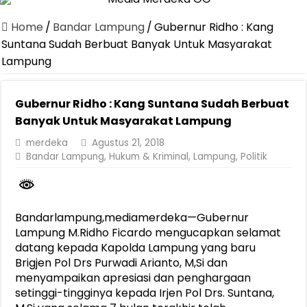
Canangkan Desa TAPIS dan Luncurkan Sekolah Lansia di Kampun
Home
/
Bandar Lampung
/
Gubernur Ridho : Kang
Pemprov Lampung Berhasil Kendalikan Inflasi, Jadi Provinsi dengan 
Suntana Sudah Berbuat Banyak Untuk Masyarakat
Lampung
Pemprov Lampung Perkuat Pembangunan Rumah Layak Huni untuk
Dirut Jasa Raharja Dampingi Wamenhub Tinjau Penanganan Korban
Gubernur Ridho : Kang Suntana Sudah Berbuat
Pastikan Pelayanan Maksimal, Direksi Jasa Raharja Tinjau Korban 
Banyak Untuk Masyarakat Lampung
Dirut Jasa Raharja Dampingi Wamenhub Tinjau Penanganan Korban
merdeka
Agustus 21, 2018
Bandar Lampung
,
Hukum & Kriminal
,
Lampung
,
Politik
Jasa Raharja Jamin Seluruh Korban Kebakaran KM Mutiara Sentosa 
Gubernur Mirza Ajak IAI Darul Fattah Cetak SDM Adaptif Berland
Purnama Wulan Sari Mirza Buka SiSeSa Roadshow Lampung 2026, Do
Bandarlampung,mediamerdeka—Gubernur
Lampung M.Ridho Ficardo mengucapkan selamat
datang kepada Kapolda Lampung yang baru
Brigjen Pol Drs Purwadi Arianto, M,Si dan
menyampaikan apresiasi dan penghargaan
setinggi-tingginya kepada Irjen Pol Drs. Suntana,