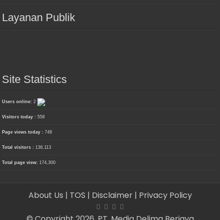
Layanan Publik
Site Statistics
Users online:
2
Visitors today :
558
Page views today :
748
Total visitors :
136,113
Total page view:
174,300
About Us
| TOS
| Disclaimer
| Privacy Policy
© Copyright 2026, PT. Media Delima Berjaya