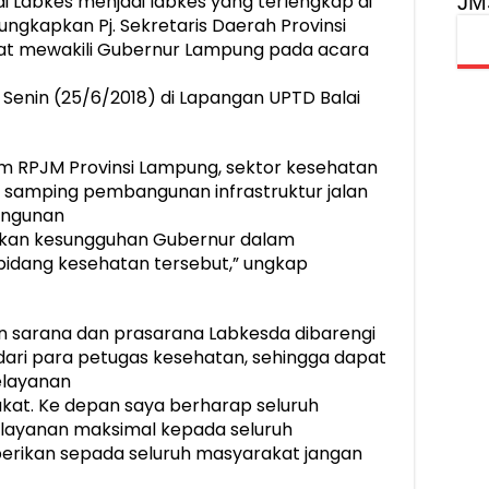
i Labkes menjadi labkes yang terlengkap di
JM
iungkapkan Pj. Sekretaris Daerah Provinsi
aat mewakili Gubernur Lampung pada acara
 Senin (25/6/2018) di Lapangan UPTD Balai
m RPJM Provinsi Lampung, sektor kesehatan
di samping pembangunan infrastruktur jalan
angunan
kan kesungguhan Gubernur dalam
idang kesehatan tersebut,” ungkap
 sarana dan prasarana Labkesda dibarengi
ari para petugas kesehatan, sehingga dapat
elayanan
kat. Ke depan saya berharap seluruh
ayanan maksimal kepada seluruh
berikan sepada seluruh masyarakat jangan