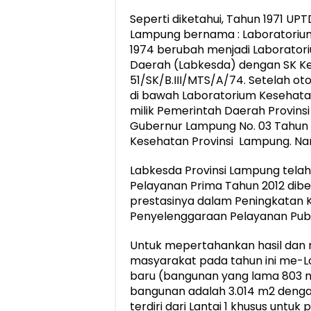
Seperti diketahui, Tahun 1971 UP
Lampung bernama : Laboratorium
1974 berubah menjadi Laborator
Daerah (Labkesda) dengan SK Ke
51/SK/B.III/MTS/A/74. Setelah o
di bawah Laboratorium Kesehata
milik Pemerintah Daerah Provinsi
Gubernur Lampung No. 03 Tahun 
Kesehatan Provinsi Lampung. Nam
Labkesda Provinsi Lampung tela
Pelayanan Prima Tahun 2012 diber
prestasinya dalam Peningkatan K
Penyelenggaraan Pelayanan Publik
Untuk mepertahankan hasil dan
masyarakat pada tahun ini me-
baru (bangunan yang lama 803 m2 
bangunan adalah 3.014 m2 denga
terdiri dari Lantai 1 khusus unt