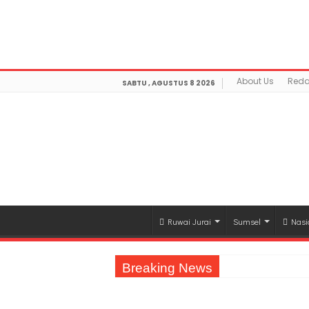
Warning
: getimagesize(https://mediamerdeka.co/wp-co
Not Found in
/home/u711060917/domains/mediamerdek
optimization/class-opengraph.php
on line
630
About Us
Reda
SABTU , AGUSTUS 8 2026
Ruwai Jurai
Sumsel
Nasi
Breaking News
Jasa Raharja Serahkan Santunan kepada A