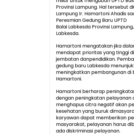
miliar untuk mengubah UPTD Bala
Provinsi Lampung. Hal tersebut d
Lampung Ir. Hamartoni Ahadis s
Peresmian Gedung Baru UPTD
Balai Labkesda Provinsi Lampung,
Labkesda.
Hamartoni mengatakan jika dala
mendapat prioritas yang tinggi 
jembatan danpendidikan. Pemb
gedung baru Labkesda menunjuk
meningkatkan pembangunan di b
Hamartoni.
Hamartoni berharap peningkatan
dengan peningkatan pelayanan d
menghapus citra negatif akan p
kesehatan yang buruk dimasyara
karyawan dapat memberikan pel
masyarakat, pelayanan harus di
ada diskriminasi pelayanan.