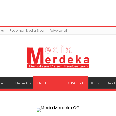
ntent/uploads/2018/06/IMG-20180625-WA0385.jpg): Faile
a.co/public_html/wp-content/plugins/easy-socia
ksi
Pedoman Media Siber
Advertorial
onal
Pemkab
Politik
Hukum & Kriminal
Layanan Publik
hli Waris Korban Kebakaran KM Mutiara Sentosa II