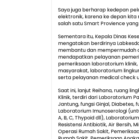
Saya juga berharap kedepan pela
elektronik, karena ke depan kit
salah satu Smart Provience yang a
Sementara itu, Kepala Dinas Kese
mengatakan berdirinya Labkesda
membantu dan mempermudah ak
mendapatkan pelayanan pemeriks
pemeriksaan laboratorium klinik,
masyarakat, laboratorium lingku
serta pelayanan medical check u
Saat ini, lanjut Reihana, ruang 
Klinik, terdiri dari Laboratorium 
Jantung, fungsi Ginjal, Diabetes, 
Laboratorium Imunoserologi (untu
A, B, C, Thypoid dll), Laboratori
Resistensi Antibiotik, Air Bersih, 
Operasi Rumah Sakit, Pemeriks
Rumah Sakit, Pemeriksaan Angka