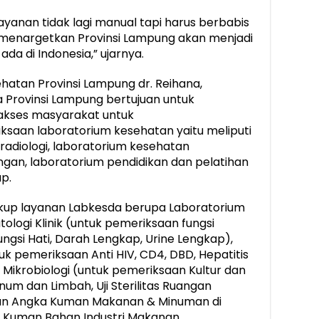
yanan tidak lagi manual tapi harus berbabis
a menargetkan Provinsi Lampung akan menjadi
da di Indonesia,” ujarnya.
hatan Provinsi Lampung dr. Reihana,
 Provinsi Lampung bertujuan untuk
ses masyarakat untuk
aan laboratorium kesehatan yaitu meliputi
 radiologi, laboratorium kesehatan
ngan, laboratorium pendidikan dan pelatihan
p.
lingkup layanan Labkesda berupa Laboratorium
Patologi Klinik (untuk pemeriksaan fungsi
fungsi Hati, Darah Lengkap, Urine Lengkap),
k pemeriksaan Anti HIV, CD4, DBD, Hepatitis
um Mikrobiologi (untuk pemeriksaan Kultur dan
Minum dan Limbah, Uji Sterilitas Ruangan
aan Angka Kuman Makanan & Minuman di
 Kuman Bahan Industri Makanan,