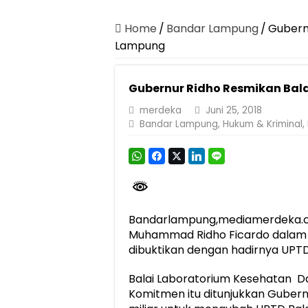
Canangkan Desa TAPIS dan Luncurkan S
Pemprov Lampung Berhasil Kendalikan Infla
Home
/
Bandar Lampung
/
Gubernu
Lampung
Pemprov Lampung Perkuat Pembangunan 
Dirut Jasa Raharja Dampingi Wamenhub T
Gubernur Ridho Resmikan Bal
Pastikan Pelayanan Maksimal, Direksi Jas
merdeka
Juni 25, 2018
Dirut Jasa Raharja Dampingi Wamenhub T
Bandar Lampung
,
Hukum & Kriminal
,
Jasa Raharja Jamin Seluruh Korban Kebak
Gubernur Mirza Ajak IAI Darul Fattah Ce
Purnama Wulan Sari Mirza Buka SiSeSa R
Bandarlampung,mediamerdeka.
Muhammad Ridho Ficardo dalam 
dibuktikan dengan hadirnya UPTD
Balai Laboratorium Kesehatan D
Komitmen itu ditunjukkan Gube