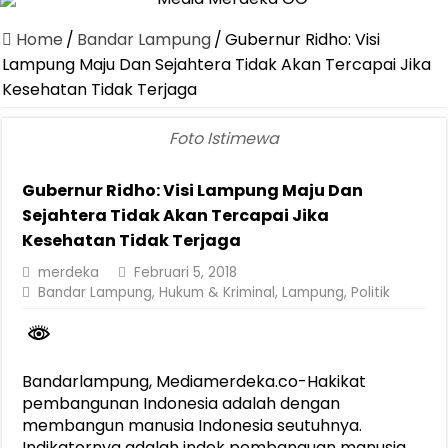
Canangkan Desa TAPIS dan Luncurkan Sekolah Lansia di Kampun
Home
/
Bandar Lampung
/
Gubernur Ridho: Visi
Pemprov Lampung Berhasil Kendalikan Inflasi, Jadi Provinsi dengan 
Lampung Maju Dan Sejahtera Tidak Akan Tercapai Jika
Kesehatan Tidak Terjaga
Pemprov Lampung Perkuat Pembangunan Rumah Layak Huni untuk
Dirut Jasa Raharja Dampingi Wamenhub Tinjau Penanganan Korban
Foto Istimewa
Pastikan Pelayanan Maksimal, Direksi Jasa Raharja Tinjau Korban 
Gubernur Ridho: Visi Lampung Maju Dan
Dirut Jasa Raharja Dampingi Wamenhub Tinjau Penanganan Korban
Sejahtera Tidak Akan Tercapai Jika
Jasa Raharja Jamin Seluruh Korban Kebakaran KM Mutiara Sentosa 
Kesehatan Tidak Terjaga
Gubernur Mirza Ajak IAI Darul Fattah Cetak SDM Adaptif Berland
merdeka
Februari 5, 2018
Bandar Lampung
,
Hukum & Kriminal
,
Lampung
,
Politik
Purnama Wulan Sari Mirza Buka SiSeSa Roadshow Lampung 2026, Do
Bandarlampung, Mediamerdeka.co-Hakikat
pembangunan Indonesia adalah dengan
membangun manusia Indonesia seutuhnya.
Indikatornya adalah indek pembanguan manusia