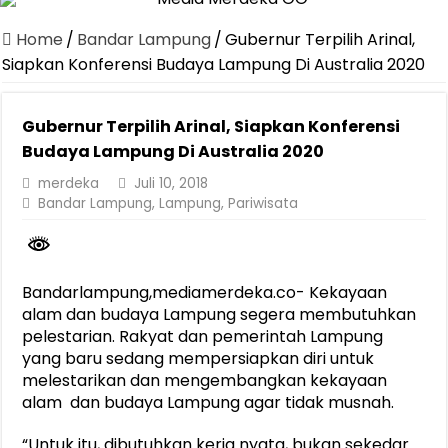
Canangkan Desa TAPIS dan Luncurkan Sekolah Lansia di Kampun
Home
/
Bandar Lampung
/
Gubernur Terpilih Arinal,
Pemprov Lampung Berhasil Kendalikan Inflasi, Jadi Provinsi dengan 
Siapkan Konferensi Budaya Lampung Di Australia 2020
Pemprov Lampung Perkuat Pembangunan Rumah Layak Huni untuk
Gubernur Terpilih Arinal, Siapkan Konferensi
Dirut Jasa Raharja Dampingi Wamenhub Tinjau Penanganan Korban
Budaya Lampung Di Australia 2020
Pastikan Pelayanan Maksimal, Direksi Jasa Raharja Tinjau Korban 
merdeka
Juli 10, 2018
Dirut Jasa Raharja Dampingi Wamenhub Tinjau Penanganan Korban
Bandar Lampung
,
Lampung
,
Pariwisata
Jasa Raharja Jamin Seluruh Korban Kebakaran KM Mutiara Sentosa 
Gubernur Mirza Ajak IAI Darul Fattah Cetak SDM Adaptif Berland
Bandarlampung,mediamerdeka.co- Kekayaan
Purnama Wulan Sari Mirza Buka SiSeSa Roadshow Lampung 2026, Do
alam dan budaya Lampung segera membutuhkan
pelestarian. Rakyat dan pemerintah Lampung
yang baru sedang mempersiapkan diri untuk
melestarikan dan mengembangkan kekayaan
alam dan budaya Lampung agar tidak musnah.
“Untuk itu, dibutuhkan kerja nyata, bukan sekedar