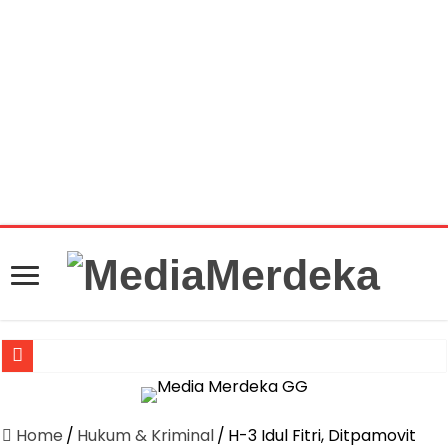
Warning
: getimagesize(https://mediamerdeka.co/wp-
content/uploads/2019/06/IMG-20190602-WA0024.jpg):
Failed to open stream: HTTP request failed! HTTP/1.1 404
Not Found in
/home/u711060917/domains/mediamerdeka.co/pub
content/plugins/easy-social-share-
buttons3/lib/modules/social-share-
optimization/class-opengraph.php
on line
630
Jasa Raharja Serahkan Santunan kepada Ahli Waris Korban Kebakar
Canangkan Desa TAPIS dan Luncurkan Sekolah Lansia di Kampun
Home
/
Hukum & Kriminal
/
H-3 Idul Fitri, Ditpamovit