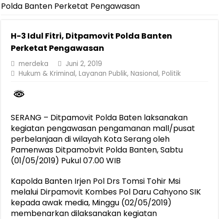
Pemprov Lampung Berhasil Kendalikan Inflasi, Jadi Provinsi dengan 
Polda Banten Perketat Pengawasan
Pemprov Lampung Perkuat Pembangunan Rumah Layak Huni untuk
H-3 Idul Fitri, Ditpamovit Polda Banten
Dirut Jasa Raharja Dampingi Wamenhub Tinjau Penanganan Korban
Perketat Pengawasan
Pastikan Pelayanan Maksimal, Direksi Jasa Raharja Tinjau Korban 
merdeka
Juni 2, 2019
Dirut Jasa Raharja Dampingi Wamenhub Tinjau Penanganan Korban
Hukum & Kriminal
,
Layanan Publik
,
Nasional
,
Politik
Jasa Raharja Jamin Seluruh Korban Kebakaran KM Mutiara Sentosa 
Gubernur Mirza Ajak IAI Darul Fattah Cetak SDM Adaptif Berland
SERANG – Ditpamovit Polda Baten laksanakan
Purnama Wulan Sari Mirza Buka SiSeSa Roadshow Lampung 2026, Do
kegiatan pengawasan pengamanan mall/pusat
perbelanjaan di wilayah Kota Serang oleh
Pamenwas Ditpamobvit Polda Banten, Sabtu
(01/05/2019) Pukul 07.00 WIB
Kapolda Banten Irjen Pol Drs Tomsi Tohir Msi
melalui Dirpamovit Kombes Pol Daru Cahyono SIK
kepada awak media, Minggu (02/05/2019)
membenarkan dilaksanakan kegiatan