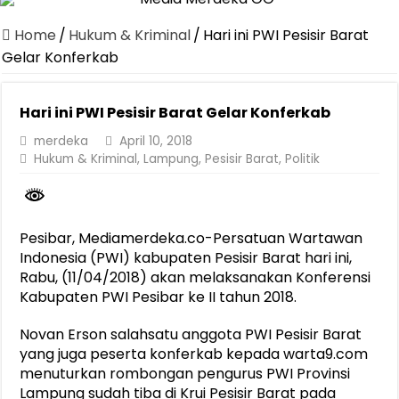
Canangkan Desa TAPIS dan Luncurkan Sekolah Lansia di Kampun
Home
/
Hukum & Kriminal
/
Hari ini PWI Pesisir Barat
Pemprov Lampung Berhasil Kendalikan Inflasi, Jadi Provinsi dengan 
Gelar Konferkab
Pemprov Lampung Perkuat Pembangunan Rumah Layak Huni untuk
Hari ini PWI Pesisir Barat Gelar Konferkab
Dirut Jasa Raharja Dampingi Wamenhub Tinjau Penanganan Korban
merdeka
April 10, 2018
Pastikan Pelayanan Maksimal, Direksi Jasa Raharja Tinjau Korban 
Hukum & Kriminal
,
Lampung
,
Pesisir Barat
,
Politik
Dirut Jasa Raharja Dampingi Wamenhub Tinjau Penanganan Korban
Jasa Raharja Jamin Seluruh Korban Kebakaran KM Mutiara Sentosa 
Gubernur Mirza Ajak IAI Darul Fattah Cetak SDM Adaptif Berland
Pesibar, Mediamerdeka.co-Persatuan Wartawan
Indonesia (PWI) kabupaten Pesisir Barat hari ini,
Purnama Wulan Sari Mirza Buka SiSeSa Roadshow Lampung 2026, Do
Rabu, (11/04/2018) akan melaksanakan Konferensi
Kabupaten PWI Pesibar ke II tahun 2018.
Novan Erson salahsatu anggota PWI Pesisir Barat
yang juga peserta konferkab kepada warta9.com
menuturkan rombongan pengurus PWI Provinsi
Lampung sudah tiba di Krui Pesisir Barat pada