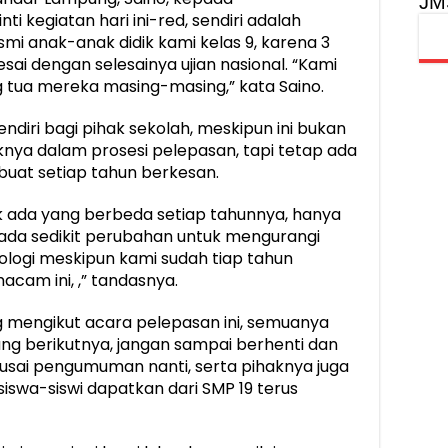
JM
i kegiatan hari ini-red, sendiri adalah
i anak-anak didik kami kelas 9, karena 3
sai dengan selesainya ujian nasional. “Kami
 tua mereka masing-masing,” kata Saino.
ndiri bagi pihak sekolah, meskipun ini bukan
nya dalam prosesi pelepasan, tapi tetap ada
uat setiap tahun berkesan.
k ada yang berbeda setiap tahunnya, hanya
ada sedikit perubahan untuk mengurangi
kologi meskipun kami sudah tiap tahun
cam ini, ,” tandasnya.
ng mengikut acara pelepasan ini, semuanya
ang berikutnya, jangan sampai berhenti dan
 usai pengumuman nanti, serta pihaknya juga
iswa-siswi dapatkan dari SMP 19 terus