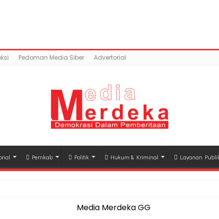
tent/uploads/2018/04/SMPN-19.jpg): Failed to open stre
c_html/wp-content/plugins/easy-social-share-but
ksi
Pedoman Media Siber
Advertorial
onal
Pemkab
Politik
Hukum & Kriminal
Layanan Publi
hli Waris Korban Kebakaran KM Mutiara Sentosa II