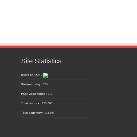
Site Statistics
Users online:
2
Visitors today :
235
Page views today :
312
Total visitors :
135,790
Total page view:
173,864