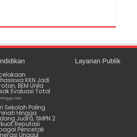
ndidikan
Layanan Publik
celakaan
hasiswa KKN Jadi
rotan, BEM Unila
sak Evaluasi Total
minggu lalu
ri Sekolah Paling
minati Hingga
dang Juara, SMPN 2
rkuat Reputasi
bagai Pencetak
nerasi Unggul