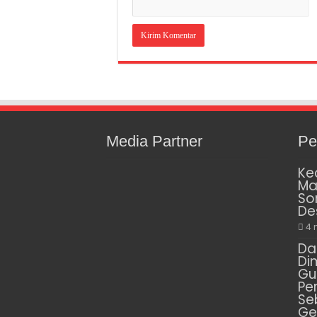
Media Partner
Pe
Ke
Ma
So
De
4 
Da
Di
Gu
Pe
Se
Ge