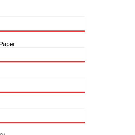
rong Pembangunan SDM Dimulai dari Desa
t
a
 Paper
a
hion Muslim