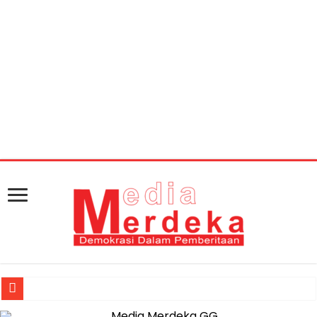
Warning
: getimagesize(https://mediamerdeka.co/wp-
content/uploads/2018/04/WhatsApp-Image-2018-04-
02-at-11.22.41-696x522.jpeg): Failed to open stream:
HTTP request failed! HTTP/1.1 404 Not Found in
/home/u711060917/domains/mediamerdeka.co/pub
content/plugins/easy-social-share-
buttons3/lib/modules/social-share-
optimization/class-opengraph.php
on line
630
Jasa Raharja Serahkan Santunan kepada Ahli Waris Korban Kebakar