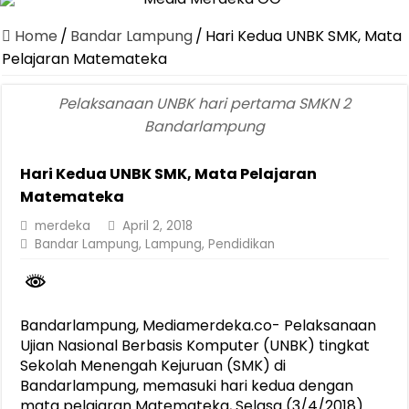
Canangkan Desa TAPIS dan Luncurkan Sekolah Lansia di Kampun
Home
/
Bandar Lampung
/
Hari Kedua UNBK SMK, Mata
Pemprov Lampung Berhasil Kendalikan Inflasi, Jadi Provinsi dengan 
Pelajaran Matemateka
Pemprov Lampung Perkuat Pembangunan Rumah Layak Huni untuk
Pelaksanaan UNBK hari pertama SMKN 2
Dirut Jasa Raharja Dampingi Wamenhub Tinjau Penanganan Korban
Bandarlampung
Pastikan Pelayanan Maksimal, Direksi Jasa Raharja Tinjau Korban 
Hari Kedua UNBK SMK, Mata Pelajaran
Dirut Jasa Raharja Dampingi Wamenhub Tinjau Penanganan Korban
Matemateka
Jasa Raharja Jamin Seluruh Korban Kebakaran KM Mutiara Sentosa 
merdeka
April 2, 2018
Gubernur Mirza Ajak IAI Darul Fattah Cetak SDM Adaptif Berland
Bandar Lampung
,
Lampung
,
Pendidikan
Purnama Wulan Sari Mirza Buka SiSeSa Roadshow Lampung 2026, Do
Bandarlampung, Mediamerdeka.co- Pelaksanaan
Ujian Nasional Berbasis Komputer (UNBK) tingkat
Sekolah Menengah Kejuruan (SMK) di
Bandarlampung, memasuki hari kedua dengan
mata pelajaran Matemateka, Selasa (3/4/2018)