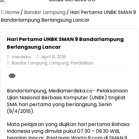
Canangkan Desa TAPIS dan Luncurkan Sekolah Lansia di Kampun
Home
/
Bandar Lampung
/
Hari Pertama UNBK SMAN 9
Pemprov Lampung Berhasil Kendalikan Inflasi, Jadi Provinsi dengan 
Bandarlampung Berlangsung Lancar
Pemprov Lampung Perkuat Pembangunan Rumah Layak Huni untuk
Hari Pertama UNBK SMAN 9 Bandarlampung
Dirut Jasa Raharja Dampingi Wamenhub Tinjau Penanganan Korban
Berlangsung Lancar
Pastikan Pelayanan Maksimal, Direksi Jasa Raharja Tinjau Korban 
merdeka
April 9, 2018
Dirut Jasa Raharja Dampingi Wamenhub Tinjau Penanganan Korban
Bandar Lampung
,
Lampung
,
Pendidikan
Jasa Raharja Jamin Seluruh Korban Kebakaran KM Mutiara Sentosa 
Gubernur Mirza Ajak IAI Darul Fattah Cetak SDM Adaptif Berland
Bandarlampung, Mediamerdeka.co- Pelaksanaan
Purnama Wulan Sari Mirza Buka SiSeSa Roadshow Lampung 2026, Do
Ujian Nasional Berbasis Komputer (UNBK) tingkat
SMA hari pertama yang berlangsung, Senin
(9/4/2018).
Mata pelajaran yang diujikan hari pertama Bahasa
Indonesia yang dimulai pukul 07.30 – 09.30 WIB,
berjalan lancar. Pantauan Warta 9.com di SMAN 9