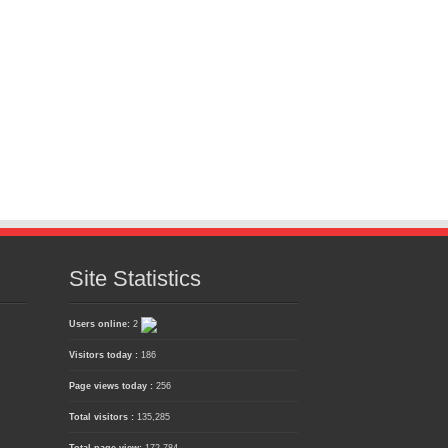
Site Statistics
Users online:
2
Visitors today :
186
Page views today :
256
Total visitors :
135,285