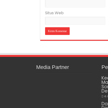
Situs Web
Media Partner
Pe
Ke
Ma
So
De
4 
Da