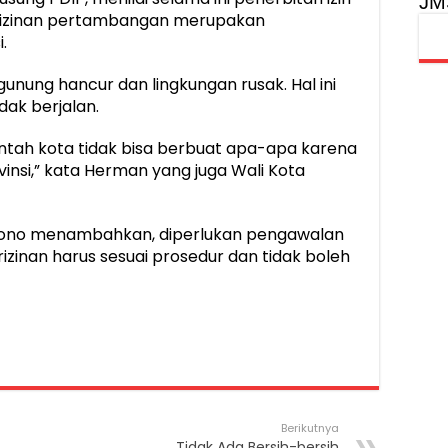
JM
erizinan pertambangan merupakan
.
unung hancur dan lingkungan rusak. Hal ini
dak berjalan.
tah kota tidak bisa berbuat apa-apa karena
insi,” kata Herman yang juga Wali Kota
ono menambahkan, diperlukan pengawalan
zinan harus sesuai prosedur dan tidak boleh
Berikutnya
Tidak Ada Bersih-bersih