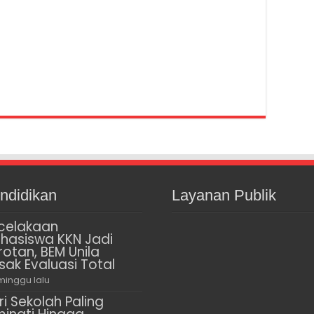
ndidikan
Layanan Publik
celakaan
hasiswa KKN Jadi
rotan, BEM Unila
sak Evaluasi Total
minggu lalu
ri Sekolah Paling