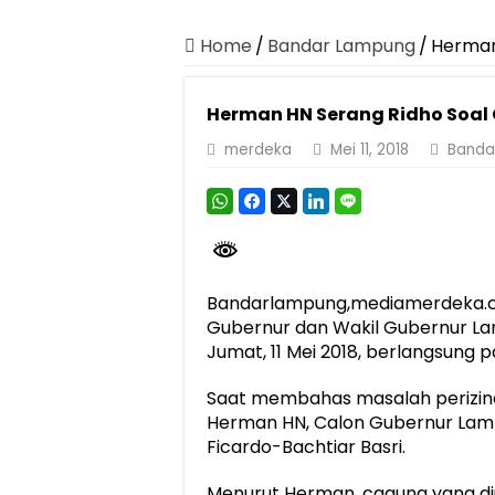
Dirut Jasa Raharja Dampingi Wamenhub T
Pastikan Pelayanan Maksimal, Direksi Jas
Home
/
Bandar Lampung
/
Herman
Dirut Jasa Raharja Dampingi Wamenhub T
Herman HN Serang Ridho Soal
Jasa Raharja Jamin Seluruh Korban Kebak
merdeka
Mei 11, 2018
Banda
Gelar Audiensi, Jasa Raharja dan Keme
Berkontribusi terhadap Keselamatan dan M
Pemprov Lampung Dukung Penuh Lampung F
Pengesahan Raperda APBD 2025 Jadi Lan
Bandarlampung,mediamerdeka.co
Ketua PMI Provinsi Lampung Lantik Peng
Gubernur dan Wakil Gubernur La
Jumat, 11 Mei 2018, berlangsung p
Saat membahas masalah perizin
Herman HN, Calon Gubernur Lam
Ficardo-Bachtiar Basri.
Menurut Herman, cagung yang dius