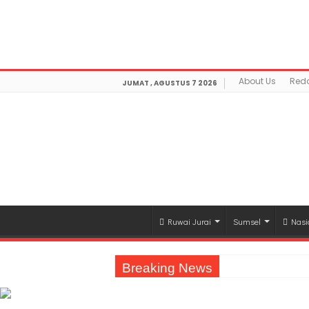
Warning
: getimagesize(https://mediamerdeka.co/wp-con
/home/u711060917/domains/mediamerdeka.co/publi
optimization/class-opengraph.php
on line
630
About Us
Reda
JUMAT , AGUSTUS 7 2026
Ruwai Jurai
Sumsel
Nasi
Breaking News
Jasa Raharja Serahkan Santunan kepada A