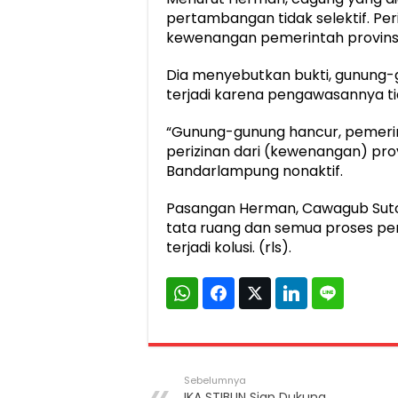
pertambangan tidak selektif. P
kewenangan pemerintah provinsi
Dia menyebutkan bukti, gunung-g
terjadi karena pengawasannya ti
“Gunung-gunung hancur, pemerin
perizinan dari (kewenangan) prov
Bandarlampung nonaktif.
Pasangan Herman, Cawagub Sut
tata ruang dan semua proses peri
terjadi kolusi. (rls).
Sebelumnya
IKA STIBUN Siap Dukung