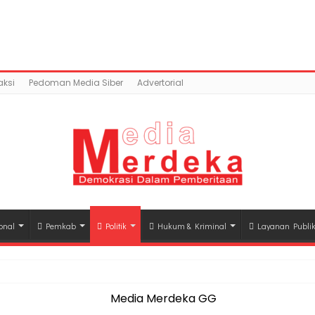
tent/uploads/2018/05/download-1.jpg): Failed to open s
c_html/wp-content/plugins/easy-social-share-but
ksi
Pedoman Media Siber
Advertorial
onal
Pemkab
Politik
Hukum & Kriminal
Layanan Publi
hli Waris Korban Kebakaran KM Mutiara Sentosa II