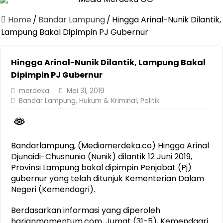
Canangkan Desa TAPIS dan Luncurkan Sekolah Lansia di Kampun
Home
/
Bandar Lampung
/
Hingga Arinal-Nunik Dilantik,
Pemprov Lampung Berhasil Kendalikan Inflasi, Jadi Provinsi dengan 
Lampung Bakal Dipimpin PJ Gubernur
Pemprov Lampung Perkuat Pembangunan Rumah Layak Huni untuk
Hingga Arinal-Nunik Dilantik, Lampung Bakal
Dirut Jasa Raharja Dampingi Wamenhub Tinjau Penanganan Korban
Dipimpin PJ Gubernur
Pastikan Pelayanan Maksimal, Direksi Jasa Raharja Tinjau Korban 
merdeka
Mei 31, 2019
Dirut Jasa Raharja Dampingi Wamenhub Tinjau Penanganan Korban
Bandar Lampung
,
Hukum & Kriminal
,
Politik
Jasa Raharja Jamin Seluruh Korban Kebakaran KM Mutiara Sentosa 
Gubernur Mirza Ajak IAI Darul Fattah Cetak SDM Adaptif Berland
Bandarlampung, (Mediamerdeka.co) Hingga Arinal
Purnama Wulan Sari Mirza Buka SiSeSa Roadshow Lampung 2026, Do
Djunaidi-Chusnunia (Nunik) dilantik 12 Juni 2019,
Provinsi Lampung bakal dipimpin Penjabat (Pj)
gubernur yang telah ditunjuk Kementerian Dalam
Negeri (Kemendagri).
Berdasarkan informasi yang diperoleh
harianmomentum.com, Jumat (31-5), Kemendagri