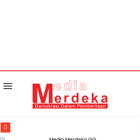
Warning
: getimagesize(https://mediamerdeka.co/wp-
content/uploads/2019/05/321cfed5-dbe1-4c47-a1fc-
3a6cc60b033f.jpg): Failed to open stream: HTTP request
failed! HTTP/1.1 404 Not Found in
/home/u711060917/domains/mediamerdeka.co/pub
content/plugins/easy-social-share-
buttons3/lib/modules/social-share-
optimization/class-opengraph.php
on line
630
Jasa Raharja Serahkan Santunan kepada Ahli Waris Korban Kebakar