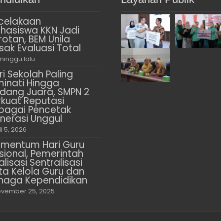
celakaan
hasiswa KKN Jadi
rotan, BEM Unila
sak Evaluasi Total
minggu lalu
ri Sekolah Paling
minati Hingga
dang Juara, SMPN 2
rkuat Reputasi
bagai Pencetak
nerasi Unggul
li 5, 2026
mentum Hari Guru
sional, Pemerintah
alisasi Sentralisasi
ta Kelola Guru dan
naga Kependidikan
vember 25, 2025