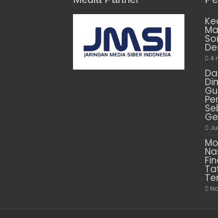
Ke
Ma
So
De
4 
Da
Di
Gu
Pe
Se
Ge
Ju
Mo
Na
Fin
Ta
Te
No