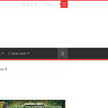
k
Serba Serbi
sa II