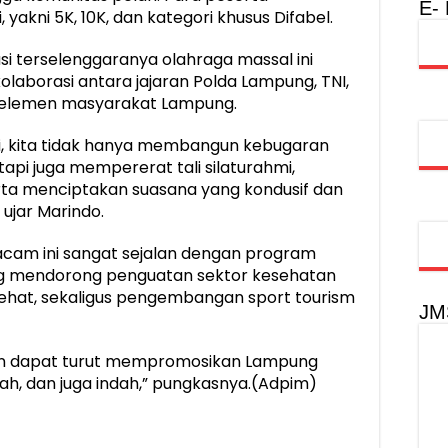
E-
 yakni 5K, 10K, dan kategori khusus Difabel.
i terselenggaranya olahraga massal ini
kolaborasi antara jajaran Polda Lampung, TNI,
h elemen masyarakat Lampung.
ini, kita tidak hanya membangun kebugaran
etapi juga mempererat tali silaturahmi,
ta menciptakan suasana yang kondusif dan
ujar Marindo.
cam ini sangat sejalan dengan program
ng mendorong penguatan sektor kesehatan
sehat, sekaligus pengembangan sport tourism
JM
un dapat turut mempromosikan Lampung
ah, dan juga indah,” pungkasnya.(Adpim)