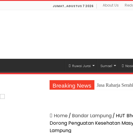
About Us
Reda
JUMAT , AGUSTUS 7 2026
Ruwai Jurai
Sumsel
Nasi
Breaking News
Jasa Raharja Sera
Home
/
Bandar Lampung
/
HUT Bh
Dorong Penguatan Kesehatan Masy
Lampung