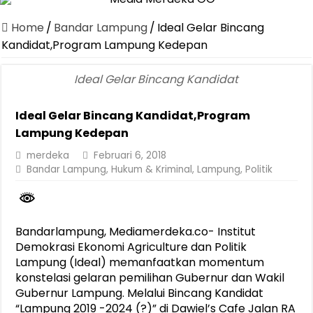
Canangkan Desa TAPIS dan Luncurkan Sekolah Lansia di Kampun
Home
/
Bandar Lampung
/
Ideal Gelar Bincang
Pemprov Lampung Berhasil Kendalikan Inflasi, Jadi Provinsi dengan 
Kandidat,Program Lampung Kedepan
Pemprov Lampung Perkuat Pembangunan Rumah Layak Huni untuk
Ideal Gelar Bincang Kandidat
Dirut Jasa Raharja Dampingi Wamenhub Tinjau Penanganan Korban
Ideal Gelar Bincang Kandidat,Program
Pastikan Pelayanan Maksimal, Direksi Jasa Raharja Tinjau Korban 
Lampung Kedepan
Dirut Jasa Raharja Dampingi Wamenhub Tinjau Penanganan Korban
merdeka
Februari 6, 2018
Jasa Raharja Jamin Seluruh Korban Kebakaran KM Mutiara Sentosa 
Bandar Lampung
,
Hukum & Kriminal
,
Lampung
,
Politik
Gubernur Mirza Ajak IAI Darul Fattah Cetak SDM Adaptif Berland
Purnama Wulan Sari Mirza Buka SiSeSa Roadshow Lampung 2026, Do
Bandarlampung, Mediamerdeka.co- Institut
Demokrasi Ekonomi Agriculture dan Politik
Lampung (Ideal) memanfaatkan momentum
konstelasi gelaran pemilihan Gubernur dan Wakil
Gubernur Lampung. Melalui Bincang Kandidat
“Lampung 2019 -2024 (?)” di Dawiel’s Cafe Jalan RA